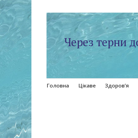
Через терни д
Skip
Головна
Цікаве
Здоров’я
to
content