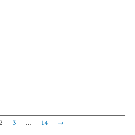
2
3
…
14
→