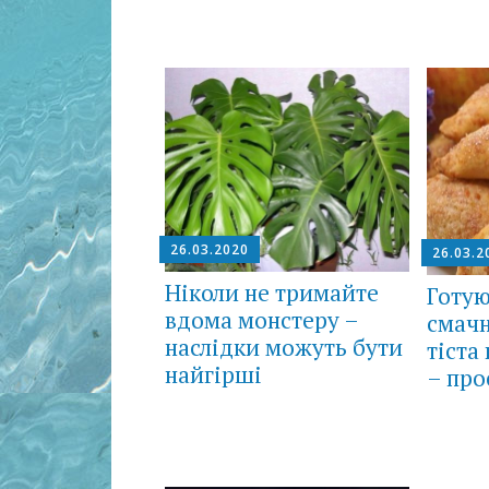
26.03.2020
26.03.2
Ніколи не тримайте
Готую
вдома монстеру –
смачн
наслідки можуть бути
тіста
найгірші
– про