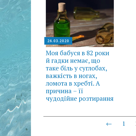
26.03.2020
Моя бабуся в 82 роки
й гадки немає, що
таке біль у суглобах,
важкість в ногах,
ломота в хребті. А
причина – її
чудодійне розтирання
Posts
←
1