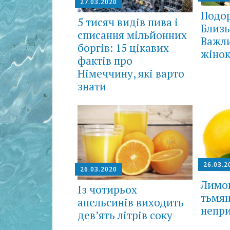
27.03.2020
Подор
5 тисяч видів пива і
Близь
списання мільйонних
Вaжли
боргів: 15 цікавих
жіно
фактів про
Німеччину, які варто
знати
26.03.2
26.03.2020
Лимон
Із чотирьох
тьмян
апельсинів виходить
непри
дев’ять літрів соку