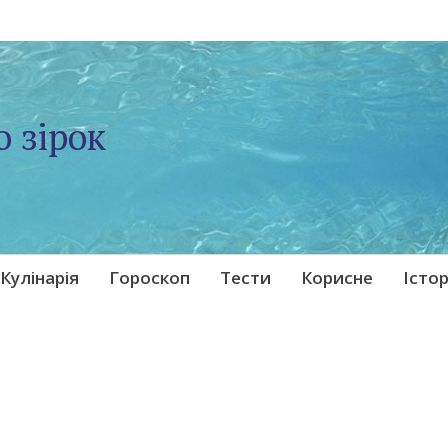
о зірок
Кулінарія
Гороскоп
Тести
Корисне
Істор