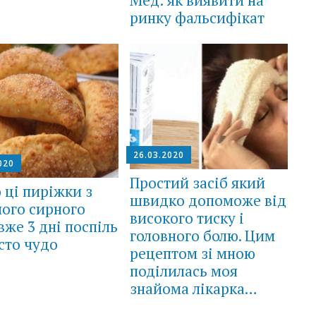
Мед: як виявити на
ринку фальсифікат
26.03.2020
020
Простий засіб який
 ці пиріжки з
швидко допоможе від
ого сирного
високого тиску і
 вже 3 дні поспіль
головного болю. Цим
сто чудо
рецептом зі мною
поділилась моя
знайома лікарка…