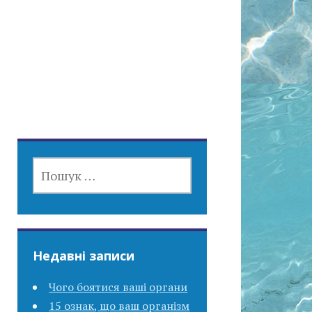
ПОШУК:
Недавні записи
Чого боятися ваші органи
15 ознак, що ваш організм