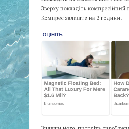
Зверху покладіть компресійний п
Компрес залиште на 2 години.
Знявши його, протріть сирої теп