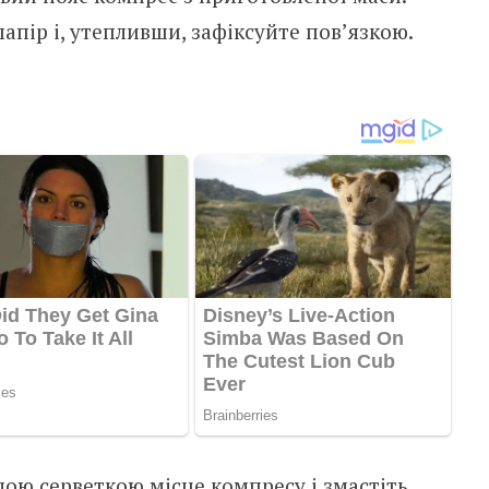
апір і, утепливши, зафіксуйте пов’язкою.
лою серветкою місце компресу і змастіть