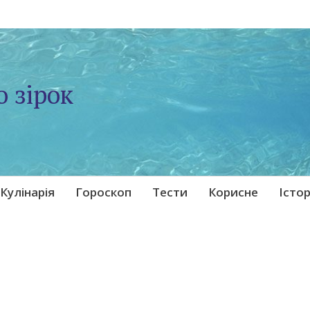
о зірок
Кулінарія
Гороскоп
Тести
Корисне
Істор