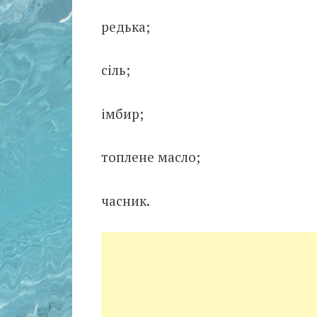
редька;
сіль;
імбир;
топлене масло;
часник.