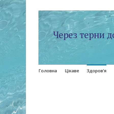
Через терни д
Skip
Головна
Цікаве
Здоров’я
to
content