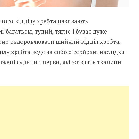
ного відділу хребта називають
і багатьом, тупий, тягне і буває дуже
рно оздоровлювати шийний відділ хребта.
лу хребта веде за собою серйозні наслідки
джені судини і нерви, які живлять тканини