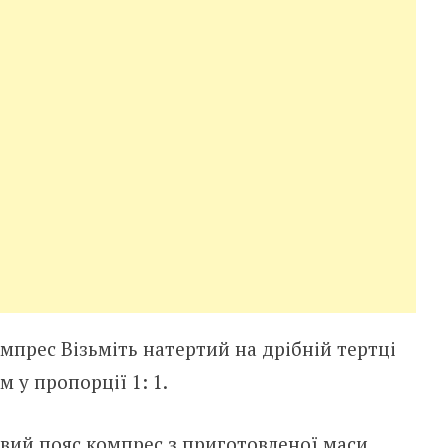
мпрес Візьміть натертий на дрібній тертці
 у пропорції 1: 1.
овий пояс компрес з приготовленої маси.