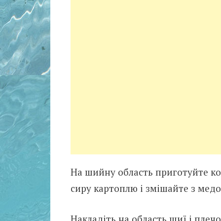
На шийну область приготуйте ко
сиру картоплю і змішайте з медом
Накладіть на область шиї і плеч