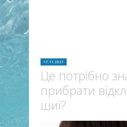
17.11.2021
Це потрібно зна
прибрати відкл
шиї?