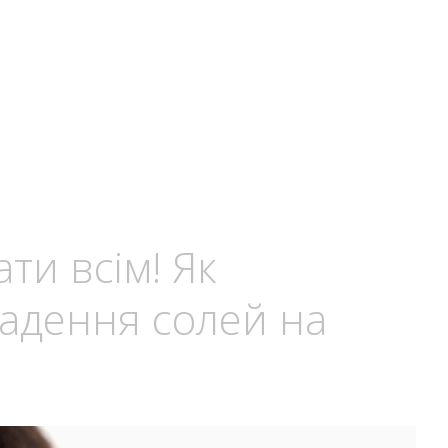
ти всім! Як
адення солей на