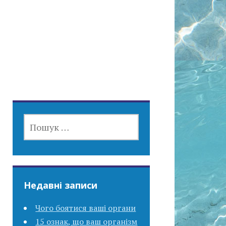
ПОШУК:
Недавні записи
Чого боятися ваші органи
15 ознак, що ваш організм