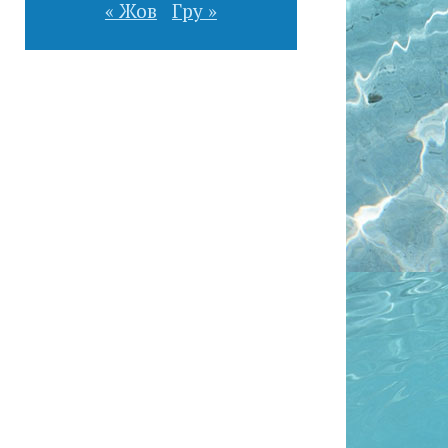
« Жов
Гру »