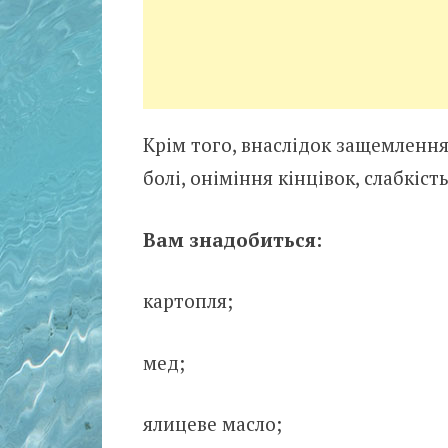
Крім того, внаслідок защемленн
болі, оніміння кінцівок, слабкіст
Вам знадобиться:
картопля;
мед;
ялицеве ​​масло;