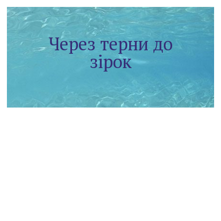
Через терни до
зірок