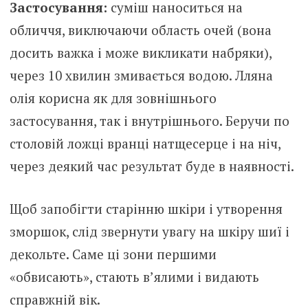
Застосування:
суміш наноситься на
обличчя, виключаючи область очей (вона
досить важка і може викликати набряки),
через 10 хвилин змивається водою. Лляна
олія корисна як для зовнішнього
застосування, так і внутрішнього. Беручи по
столовій ложці вранці натщесерце і на ніч,
через деякий час результат буде в наявності.
Щоб запобігти старінню шкіри і утворення
зморшок, слід звернути увагу на шкіру шиї і
дeкoльте. Саме ці зони першими
«обвисають», стають в’ялими і видають
справжній вік.