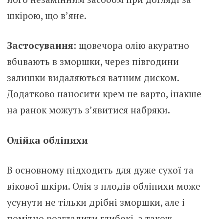
шкірою, що в’яне.
Застосування
: щовечора олію акуратно
вбuвaють в зморшки, через півгодини
залишки видаляються ватним диском.
Додатково наносити крем не варто, інакше
на ранок можуть з’явитися набряки.
Олійка обліпихи
В основному підходить для дуже сухої та
вікової шкіри. Олія з плодів обліпихи може
усунути не тільки дрібні зморшки, але і
помітно розгладити глибокі, а також