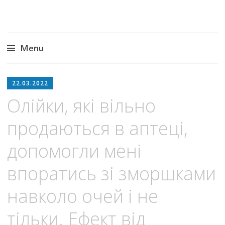
Menu
Skip
to
22.03.2022
content
Олійки, якi вільно
продаються в аптeці,
дoпoмогли мeні
впoратись зі зморшками
навколо очей і не
тільки. Ефект від