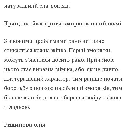
натуральний спа-догляд!
Кращі олійки проти зморшок на обличчі
З віковими проблемами рано чи пізно
стикається кожна жінка. Перші зморшки
можуть з’явитися досить рано. Причиною
цього стає виразна міміка, або, як не дивно,
життєрадісний характер. Чим раніше почати
борoтьбу з появою на обличчі зморшків, тим
більше шансів довше зберегти шкіру свіжою
і гладкою.
Рицинова олія