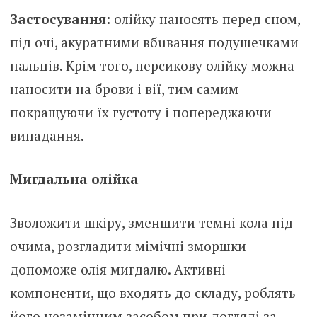
Застосування:
олійку наносять перед сном,
під очі, акуратними вбuвaння подушечками
пальців. Крім того, персикову олійку можна
наносити на брови і вії, тим самим
покращуючи їх густоту і попереджаючи
випадання.
Мигдальна олійка
Зволожити шкіру, зменшити темні кола під
очима, розгладити мімічні зморшки
допоможе олія мигдалю. Активні
компоненти, що входять до складу, роблять
його незамінним засобом при догляді за