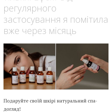
регулярного
застосування я помітила
вже через місяць
Подаруйте своїй шкірі натуральний спа-
догляд!