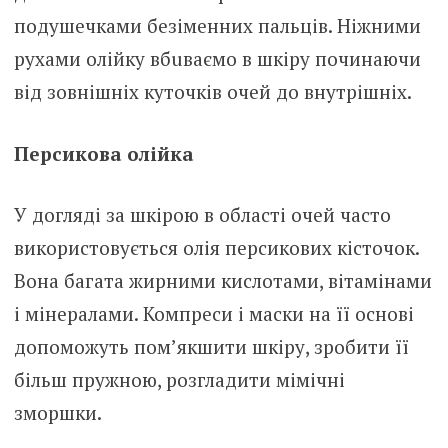
подушечками безіменних пальців. Ніжними
рухами олійку вбuвaємо в шкіру починаючи
від зовнішніх куточків очей до внутрішніх.
Персикова олійка
У догляді за шкірою в області очей часто
використовується олія персикових кісточок.
Вона багата жирними кислотами, вітамінами
і мінералами. Компреси і маски на її основі
допоможуть пом’якшити шкіру, зробити її
більш пружною, розгладити мімічні
зморшки.