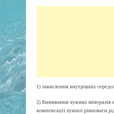
1) закислення внутрішніх середо
2) Вимивання лужних мінералів на
компенсації лужної рівноваги р