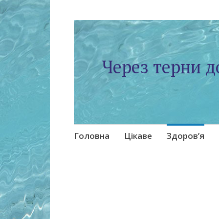
Через терни д
Skip
Головна
Цікаве
Здоров’я
to
content