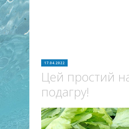
17.04.2022
Цей простий нап
подагру!