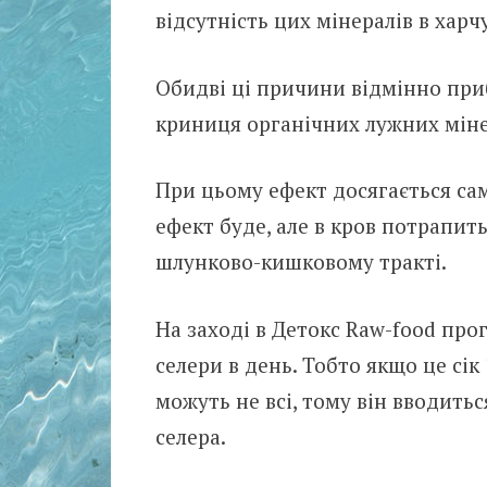
відсутність цих мінералів в харч
Обидві ці причини відмінно приб
криниця органічних лужних міне
При цьому ефект досягається саме
ефект буде, але в кров потрапить
шлунково-кишковому тракті.
На заході в Детокс Raw-food про
селери в день. Тобто якщо це сік
можуть не всі, тому він вводить
селера.