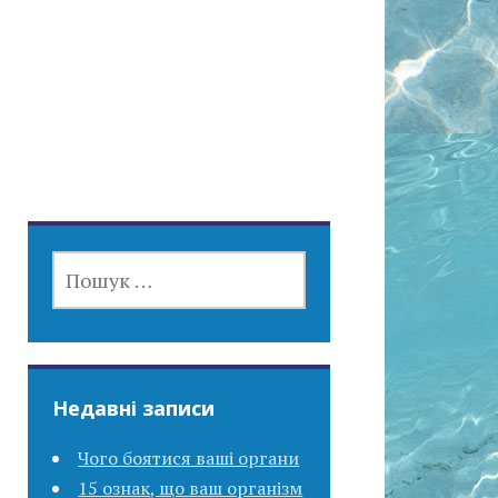
ПОШУК:
Недавні записи
Чого боятися ваші органи
15 ознак, що ваш організм