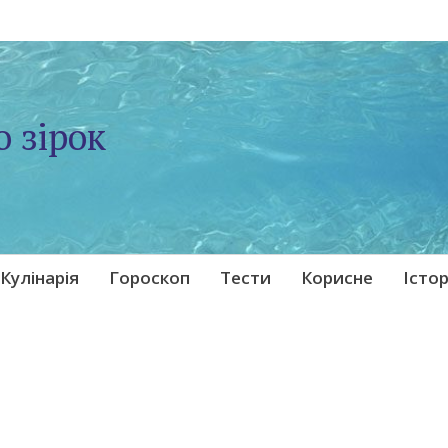
о зірок
Кулінарія
Гороскоп
Тести
Корисне
Істор