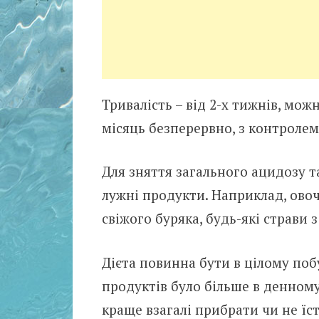
Тривалість – від 2-х тижнів, мож
місяць безперервно, з контролем 
Для зняття загального ацидозу т
лужні продукти. Наприклад, овоч
свіжого буряка, будь-які страви з
Дієта повинна бути в цілому п
продуктів було більше в денному
краще взагалі прибрати чи не їс