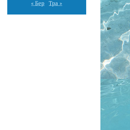
« Бер
Тра »