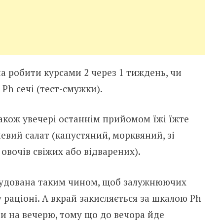
на робити курсами 2 через 1 тиждень, чи
Ph сечі (тест-смужки).
акож увечері останнім прийомом їжі їжте
евий салат (капустяний, морквяний, зі
 овочів свіжих або відварених).
обудована таким чином, щоб залужнюючих
 раціоні. А вкрай закисляється за шкалою Ph
ти на вечерю, тому що до вечора йде