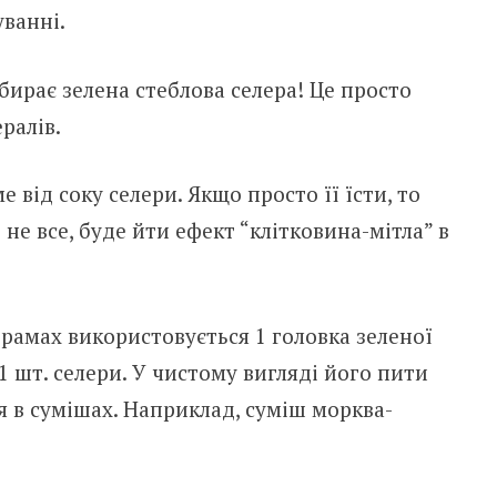
уванні.
ирає зелена стеблова селера! Це просто
ралів.
 від соку селери. Якщо просто її їсти, то
 не все, буде йти ефект “клітковина-мітла” в
грамах використовується 1 головка зеленої
 1 шт. селери. У чистому вигляді його пити
ся в сумішах. Наприклад, суміш морква-