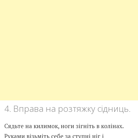
4. Вправа на розтяжку сідниць.
Сядьте на килимок, ноги зігніть в колінах.
Руками візьміть себе за ступні ніг і