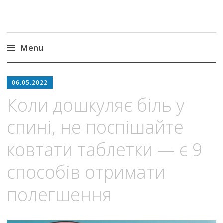
Menu
Skip
to
06.05.2022
content
Коли дошкуляє біль у
спині, не поспішайте
ковтати таблетки — є 9
способів отримати
полегшення