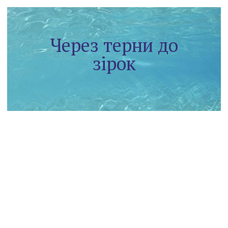
Через терни до
зірок