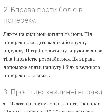
2. Вправа проти болю в
попереку.
Ляжте на килимок, витягніть ноги. Під
поперек покладіть валик або зручну
подушку. Потрібно витягнути руки вздовж
тіла і повністю розслабитися. Ця вправа
допоможе зняти напругу і біль з великого
поперекового м’яза.
3. Прості двохвилинні вправи.
Ляжте на спину і зігніть ноги в колінах.
Підніміть ноги на 10-15 см над землею.