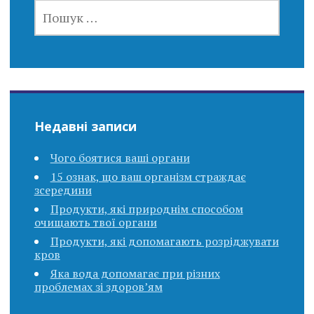
ПОШУК:
Недавні записи
Чого боятися ваші органи
15 ознак, що ваш організм страждає
зсередини
Продукти, які природнім способом
очищають твої органи
Продукти, які допомагають розріджувати
кров
Яка вода допомагає при різних
проблемах зі здоров’ям