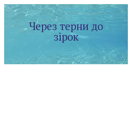
Через терни до
зірок