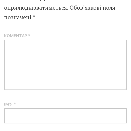
оприлюднюватиметься.
Обов’язкові поля
позначені
*
КОМЕНТАР
*
ІМ'Я
*