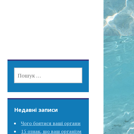
ПОШУК:
Недавні записи
Чого боятися ваші органи
15 ознак, що ваш організм