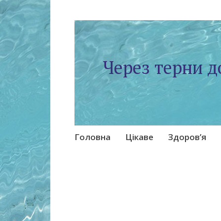
Через терни д
Skip
Головна
Цікаве
Здоров’я
to
content