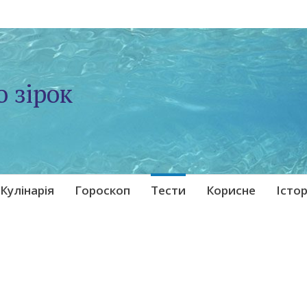
о зірок
Кулінарія
Гороскоп
Тести
Корисне
Істор