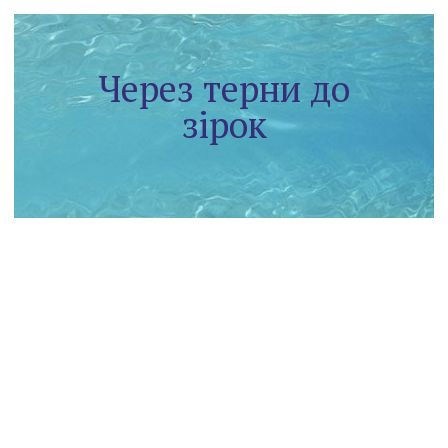
Через терни до
зірок