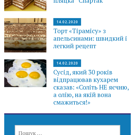
пляцка “Спартак
14.02.2020
Торт «Тірамісу» з
апельсинами: швидкий і
легкий рецепт
14.02.2020
Сусід, який 30 років
відпрацював кухарем
сказав: «Соліть НЕ яєчню,
а олію, на якій вона
смажиться!»
ПОШУК: