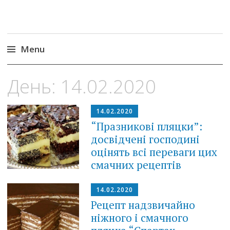
Menu
Skip
День:
14.02.2020
to
content
14.02.2020
“Празникові пляцки”:
досвідчені господині
оцінять всі переваги цих
смачних рецептів
14.02.2020
Рецепт надзвичайно
ніжного і смачного