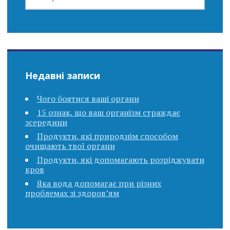
Недавні записи
Чого боятися ваші органи
15 ознак, що ваш організм страждає
зсередини
Продукти, які природнім способом
очищають твої органи
Продукти, які допомагають розріджувати
кров
Яка вода допомагає при різних
проблемах зі здоров’ям