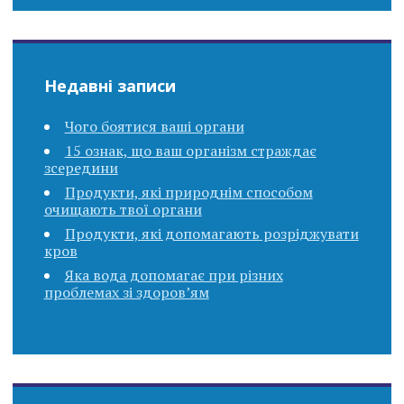
Недавні записи
Чого боятися ваші органи
15 ознак, що ваш організм страждає
зсередини
Продукти, які природнім способом
очищають твої органи
Продукти, які допомагають розріджувати
кров
Яка вода допомагає при різних
проблемах зі здоров’ям