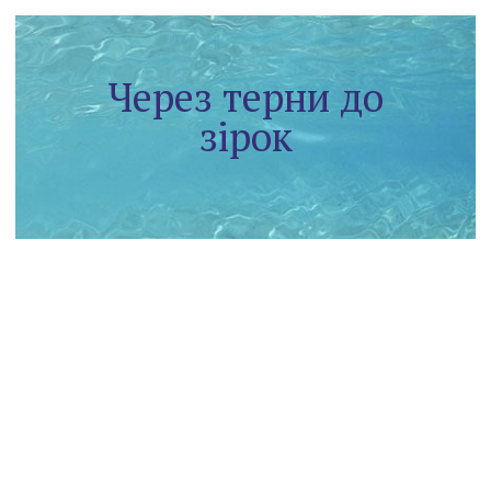
Через терни до
зірок