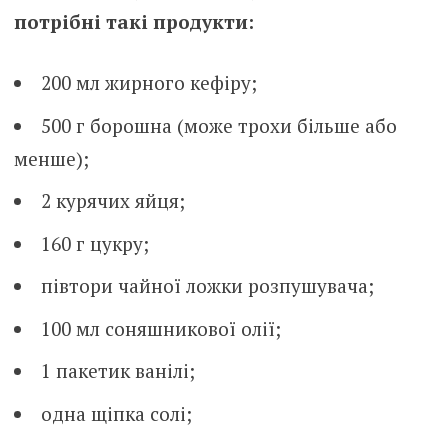
потрібні такі продукти:
200 мл жирного кефіру;
500 г борошна (може трохи більше або
менше);
2 курячих яйця;
160 г цукру;
півтори чайної ложки розпушувача;
100 мл соняшникової олії;
1 пакетик ванілі;
одна щіпка солі;