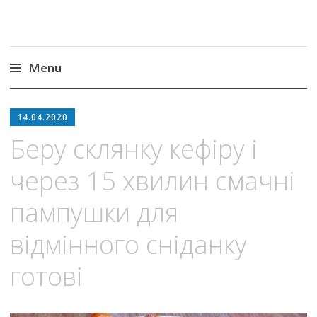
Menu
Skip
to
14.04.2020
content
Беру склянку кефіру і
через 15 хвилин смачні
пампушки для
відмінного сніданку
готові