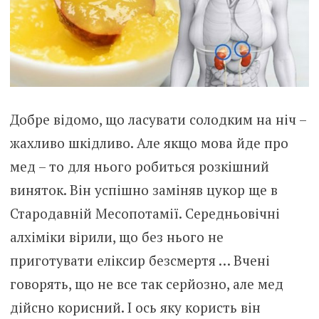
Добре відомо, що ласувати солодким на ніч –
жахливо шкідливо. Але якщо мова йде про
мед – то для нього робиться розкішний
виняток. Він успішно заміняв цукор ще в
Стародавній Месопотамії. Середньовічні
алхіміки вірили, що без нього не
приготувати еліксир безсмертя … Вчені
говорять, що не все так серйозно, але мед
дійсно корисний. І ось яку користь він