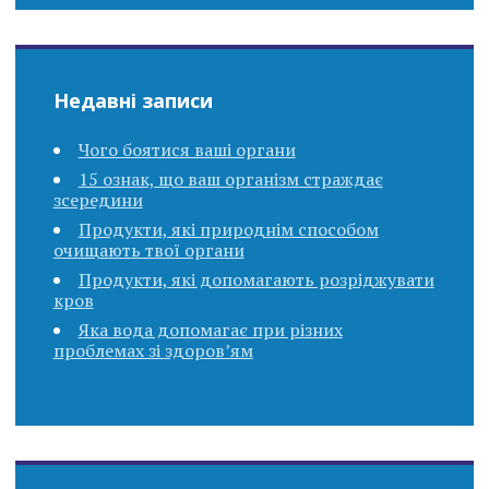
Недавні записи
Чого боятися ваші органи
15 ознак, що ваш організм страждає
зсередини
Продукти, які природнім способом
очищають твої органи
Продукти, які допомагають розріджувати
кров
Яка вода допомагає при різних
проблемах зі здоров’ям