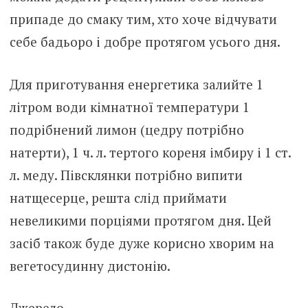
припаде до смаку тим, хто хоче відчувати
себе бадьоро і добре протягом усього дня.
Для приготування енергетика залийте 1
літром води кімнатної температури 1
подрібнений лимон (цедру потрібно
натерти), 1 ч. л. тертого кореня імбиру і 1 ст.
л. меду. Півсклянки потрібно випити
натщесерце, решта слід приймати
невеликими порціями протягом дня. Цей
засіб також буде дуже корисно хворим на
вегетосудинну дистонію.
Джерело –