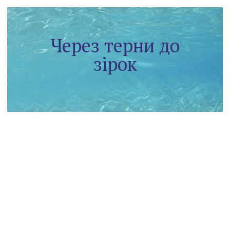
Через терни до
зірок