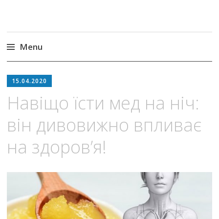
Menu
Skip
to
15.04.2020
content
Навіщо їсти мед на ніч:
він дивовижно впливає
на здоров’я!