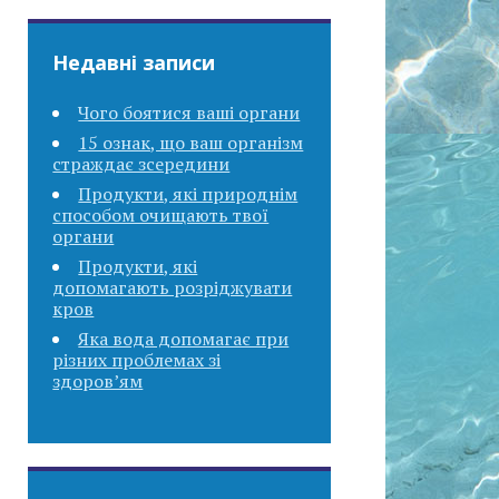
Недавні записи
Чого боятися ваші органи
15 ознак, що ваш організм
страждає зсередини
Продукти, які природнім
способом очищають твої
органи
Продукти, які
допомагають розріджувати
кров
Яка вода допомагає при
різних проблемах зі
здоров’ям