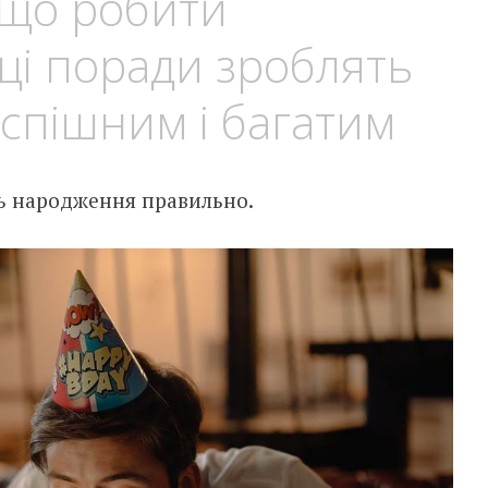
 що робити
ці поради зроблять
успішним і багатим
ь народження правильно.