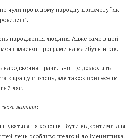
 не чули про відому народну прикмету “як
проведеш”.
 День народження людини. Адже саме в цей
мент власної програми на майбутній рік.
ь народження правильно. Це дозволить
я в кращу сторону, але також принесе їм
гий час.
 свого життя:
аштуватися на хороше і бути відкритими для
 у цей день особливо щедрий до іменинника,