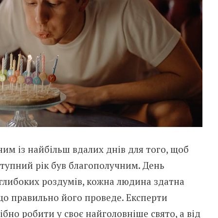
им із найбільш вдалих днів для того, щоб
ступний рік був благополучним. День
 глибоких роздумів, кожна людина здатна
що правильно його проведе. Експерти
бно робити у своє найголовніше свято, а від