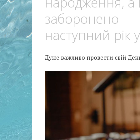
народження, а
заборонено — 
наступний рік 
Дуже важливо провести свій Ден