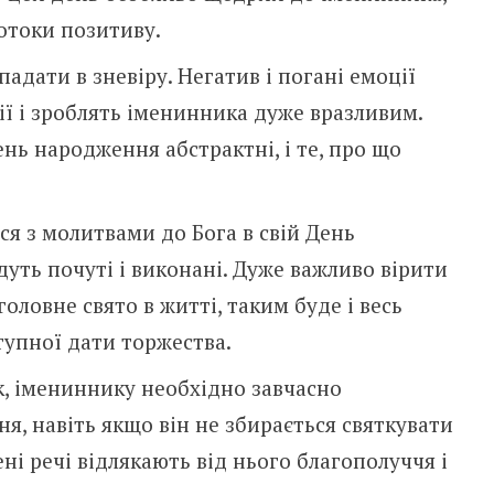
потоки позитиву.
падати в зневіру. Негатив і погані емоції
ї і зроблять іменинника дуже вразливим.
нь народження абстрактні, і те, про що
я з молитвами до Бога в свій День
уть почуті і виконані. Дуже важливо вірити
головне свято в житті, таким буде і весь
тупної дати торжества.
к, імениннику необхідно завчасно
ня, навіть якщо він не збирається святкувати
ні речі відлякають від нього благополуччя і