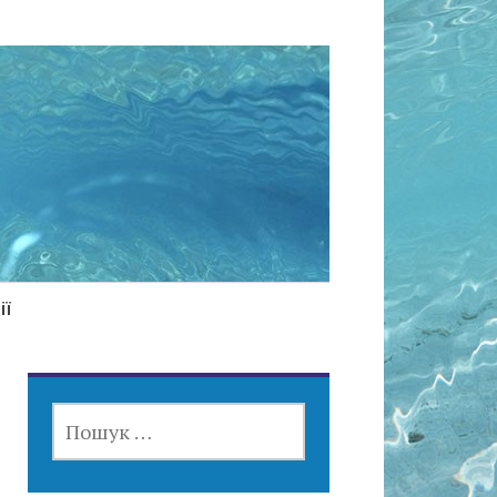
ії
ПОШУК: