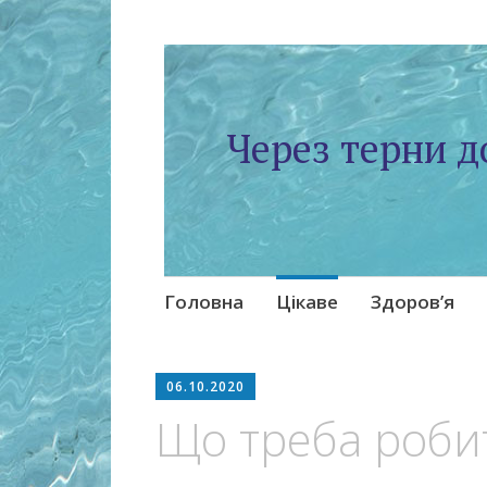
Через терни д
Skip
Головна
Цікаве
Здоров’я
to
content
06.10.2020
Що треба роби