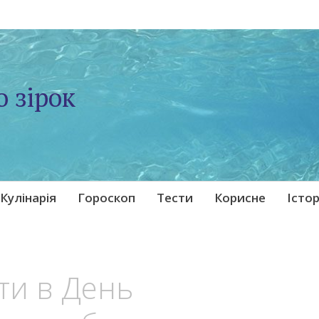
о зірок
Кулінарія
Гороскоп
Тести
Корисне
Істор
ти в День