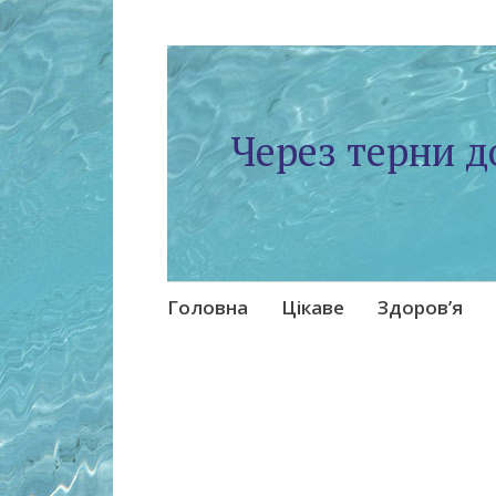
Через терни д
Skip
Головна
Цікаве
Здоров’я
to
content