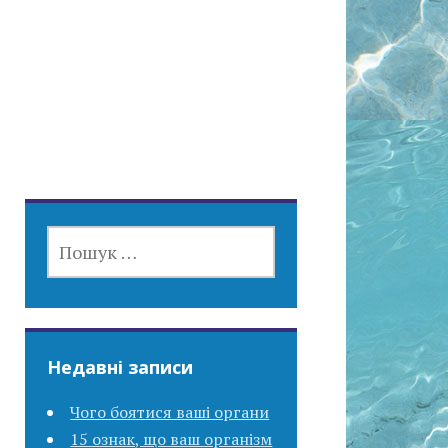
ПОШУК:
Недавні записи
Чого боятися ваші органи
15 ознак, що ваш організм