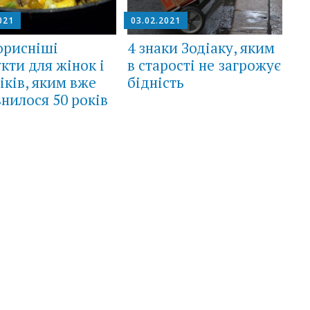
021
03.02.2021
орисніші
4 знаки Зодіаку, яким
кти для жінок і
в старості не загрожує
іків, яким вже
бідність
нилося 50 років