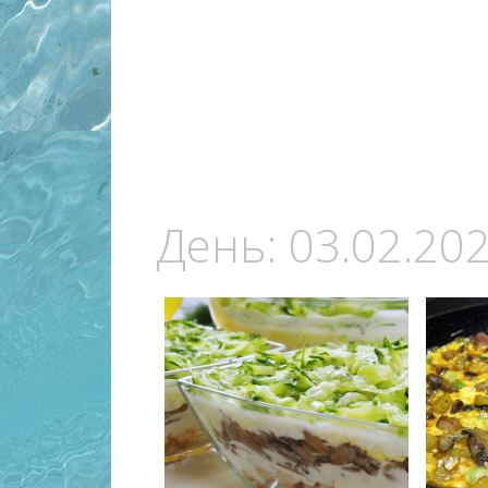
День:
03.02.20