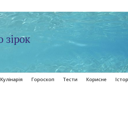
о зірок
Кулінарія
Гороскоп
Тести
Корисне
Істор