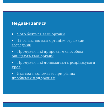
Недавні записи
Чого боятися ваші органи
15 ознак, що ваш організм страждає
зсередини
Продукти, які природнім способом
очищають твої органи
Продукти, які допомагають розріджувати
кров
Яка вода допомагає при різних
проблемах зі здоров’ям