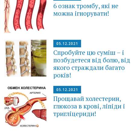
6 ознак тромбу, які не
можна ігнорувати!
05.12.2021
Спробуйте цю суміш – і
позбудетеся від болю, від
якого страждали багато
років!
05.12.2021
Прощавай холестерин,
глюкоза в крові, ліпіди і
тригліцериди!