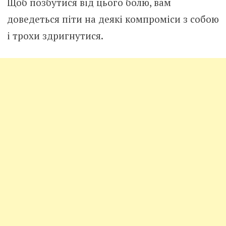
Щоб позбутися від цього болю, вам
доведеться піти на деякі компроміси з собою
і трохи здригнутися.