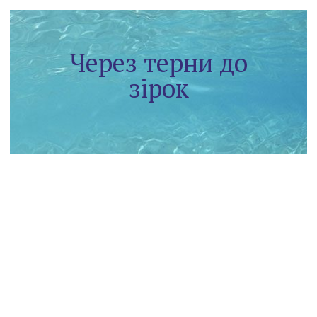
Через терни до
зірок