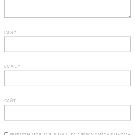
ІМ'Я
*
EMAIL
*
САЙТ
ЗБЕРЕГТИ МОЄ ІМ'Я, E-MAIL, ТА АДРЕСУ САЙТУ В ЦЬОМУ