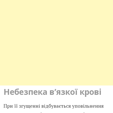
Небезпека в’язкої крові
При її згущенні відбувається уповільнення