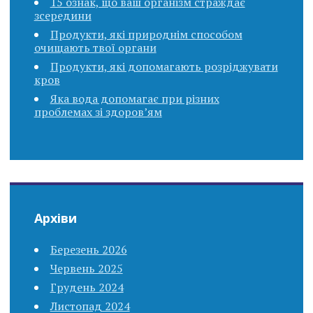
15 ознак, що ваш організм страждає
зсередини
Продукти, які природнім способом
очищають твої органи
Продукти, які допомагають розріджувати
кров
Яка вода допомагає при різних
проблемах зі здоров’ям
Архіви
Березень 2026
Червень 2025
Грудень 2024
Листопад 2024