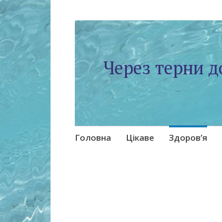
Через терни д
Skip
Головна
Цікаве
Здоров’я
to
content