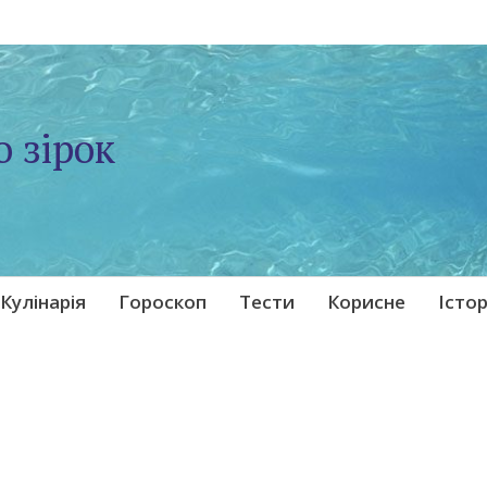
о зірок
Кулінарія
Гороскоп
Тести
Корисне
Істор