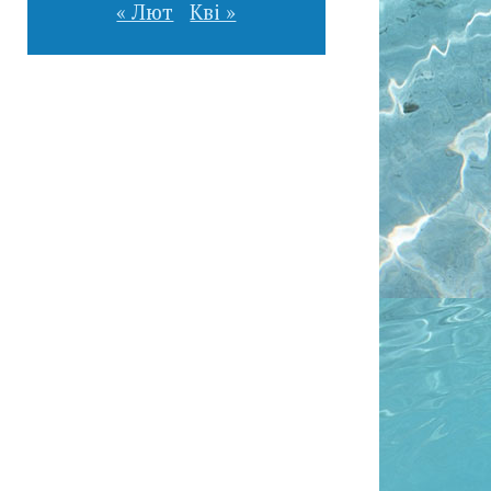
« Лют
Кві »