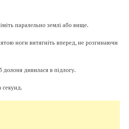
німіть паралельно землі або вище.
днятою ноги витягніть вперед, не розгинаючи
б долоня дивилася в підлогу.
а секунд.