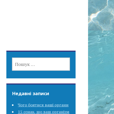
ПОШУК:
Недавні записи
Чого боятися ваші органи
15 ознак, що ваш організм