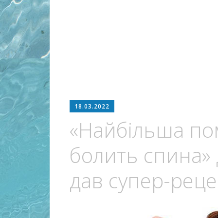
18.03.2022
«Найбільша пом
болить спина» 
дав супер-реце