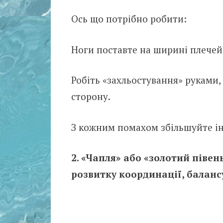
Ось що потрібно робити:
Ноги поставте на ширині плечей,
Робіть «захльостування» руками, 
сторону.
З кожним помахом збільшуйте ін
2. «Чапля» або «золотий півень
розвитку координації, балансу