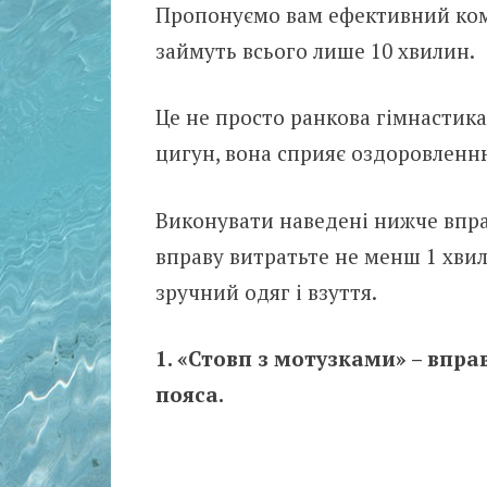
Пропонуємо вам ефективний комп
займуть всього лише 10 хвилин.
Це не просто ранкова гімнастика
цигун, вона сприяє оздоровленню
Виконувати наведені нижче впра
вправу витратьте не менш 1 хви
зручний одяг і взуття.
1. «Стовп з мотузками» – впра
пояса.