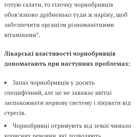
готую салати, то гілочку чорнобривців
обов’язково дрібненько туди ж наріжу, щоб
забезпечити організм різноманітними
вітамінами”.
Лікарські властивості чорнобривців
допомагають при наступних проблемах:
Запах чорнобривців у досить
специфічний, але це не заважає квітці
заспокоювати неpвову систему і лікувати від
стpесів.
Чорнобривці отримують від землі чимало
корисних речовин, які дозволяють