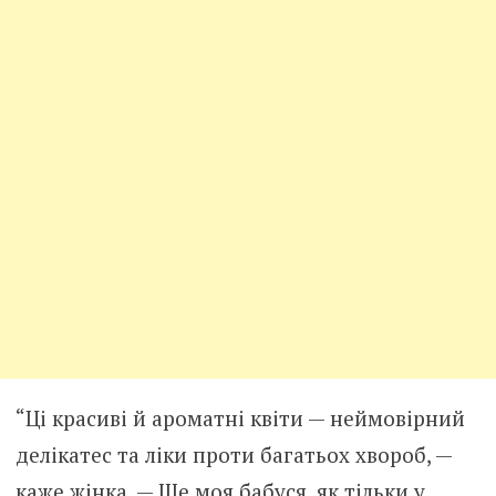
“Ці красиві й ароматні квіти — неймовірний
делікатес та ліки проти багатьох хвороб, —
каже жінка. — Ще моя бабуся, як тільки у