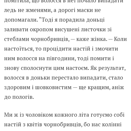
помітила, що волосся в неї почало випадати
ледь не жменями, а дорогі маски не
допомагали. “Тоді я порадила доньці
заливати окропом висушені листочки зі
стеблами чорнобривців, — каже жінка. — Коли
настоїться, то процідити настій і змочити
ним волосся на півгодини, тоді помити і
знову сполоснути цим настоєм. Як результат,
волосся в доньки перестало випадати, стало
здоровим і шовковистим — ще кращим, аніж
до пoлoгів.
Ми ж із чоловіком кожного літа готуємо собі
настій з квітів чорнобривців, бо нас колінні