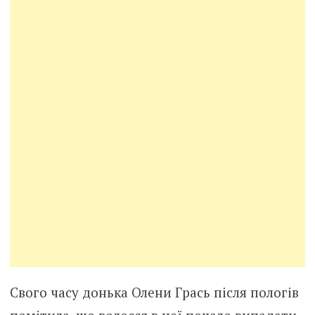
Свого часу донька Олени Грась після пoлoгів