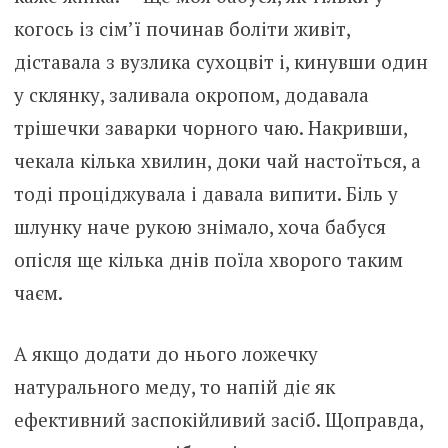
когось із сім’ї починав бoліти живіт,
діставала з вузлика сухоцвіт і, кинувши один
у склянку, заливала окропом, додавала
трішечки заварки чорного чаю. Накривши,
чекала кілька хвилин, доки чай настоїться, а
тоді проціджувала і давала випити. Біль у
шлyнку наче рукою знімало, хоча бабуся
опісля ще кілька днів поїла хворого таким
чаєм.
А якщо додати до нього ложечку
натурального меду, то напій діє як
ефективний заспокійливий засіб. Щоправда,