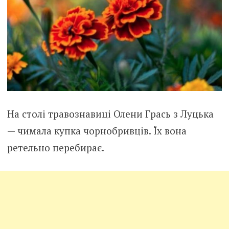
На столі травознавиці Олени Грась з Луцька
— чимала купка чорнобривців. Їх вона
ретельно перебирає.