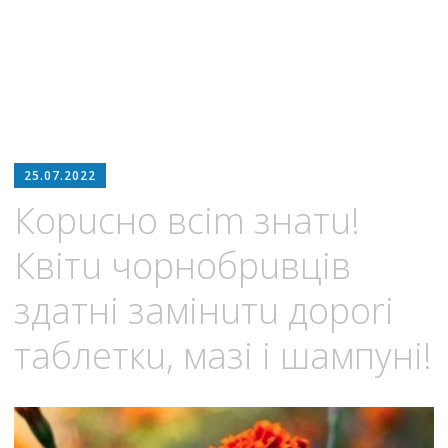
25.07.2022
Корuсно всіm знатu!
Квітu чорнобрuвців
здатні замінuтu дороrі
таблеткu, мазі і шампуні!