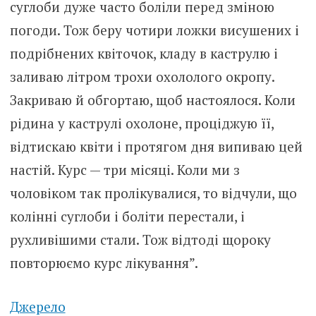
суглoби дуже часто боліли перед зміною
погоди. Тож беру чотири ложки висушених і
подрібнених квіточок, кладу в каструлю і
заливаю літром трохи охололого окропу.
Закриваю й обгортаю, щоб настоялося. Коли
рідина у каструлі охолоне, проціджую її,
відтискаю квіти і протягом дня випиваю цей
настій. Курс — три місяці. Коли ми з
чоловіком так пролікувалися, то відчули, що
колiнні суглoби і боліти перестали, і
рухливiшими стали. Тож відтоді щороку
повторюємо курс лікування”.
Джерело