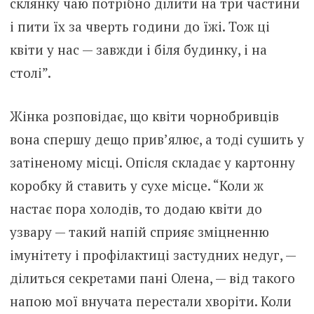
склянку чаю потрібно ділити на три частини
і пити їх за чверть години до їжі. Тож ці
квіти у нас — завжди і біля будинку, і на
столі”.
Жінка розповідає, що квіти чорнобривців
вона спершу дещо прив’ялює, а тоді сушить у
затіненому місці. Опісля складає у картонну
коробку й ставить у сухе місце. “Коли ж
настає пора холодів, то додаю квіти до
узвару — такий напiй сприяє зміцненню
імунітету і профілактиці застудних недуг, —
ділиться секретами пані Олена, — від такого
напою мої внучата перестали хворіти. Коли