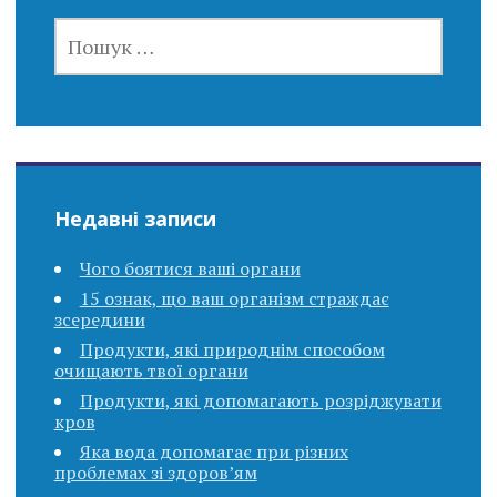
ПОШУК:
Недавні записи
Чого боятися ваші органи
15 ознак, що ваш організм страждає
зсередини
Продукти, які природнім способом
очищають твої органи
Продукти, які допомагають розріджувати
кров
Яка вода допомагає при різних
проблемах зі здоров’ям