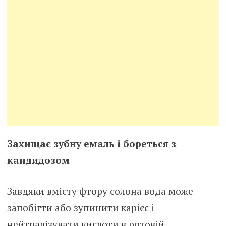
Захищає зубну емаль і бореться з
кандидозом
Завдяки вмісту фтору солона вода може
запобігти або зупинити карієс і
нейтралізувати кислоти в ротовій