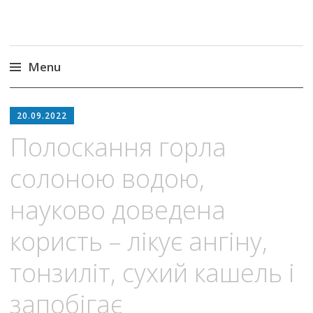
Menu
Skip
to
20.09.2022
content
Полоскання горла
солоною водою,
науково доведена
користь – лікує ангіну,
тонзиліт, сухий кашель і
запобігає