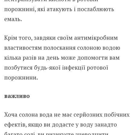
порожнині, які атакують і послаблюють
емаль.
Крім того, завдяки своїм антимікробним
властивостям полоскання солоною водою
кілька разів на день може допомогти вам
позбутися будь-якої інфекції ротової
порожнини.
важливо
Хоча солона вода не має серйозних побічних
ефектів, якщо ви додасте у воду занадто
багато солі, ви ризикуєте зневоднити