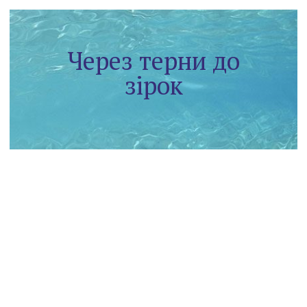
Через терни до
зірок