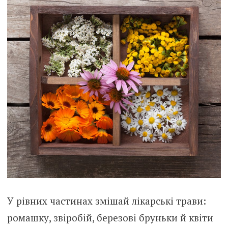
У рівних частинах змішай лікарські трави:
ромашку, звіробій, березові бруньки й квіти