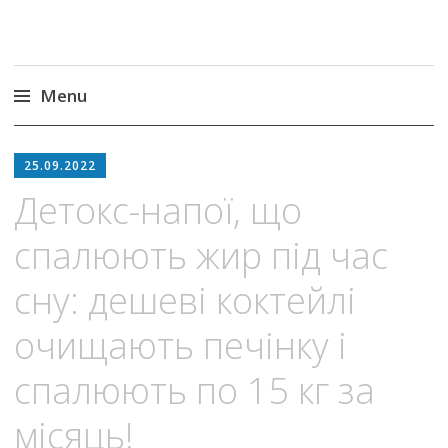
Menu
Skip
to
25.09.2022
content
Детокс-напої, що
спалюють жир під час
сну: дешеві коктейлі
очищають печінку і
спалюють по 15 кг за
місяць!