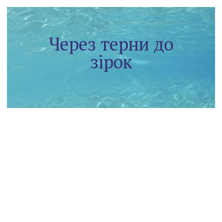
Через терни до
зірок