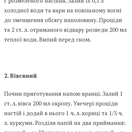
г розмеленого насіння. Залий їх 0,5 л
холодної води та вари на повільному вогні
до зменшення обсягу наполовину. Проціди
та 2 ст. л. отриманого відвару розведи 200 мл
теплої води. Випий перед сном.
2. Вівсяний
Почни приготування напою вранці. Залий 1
ст. л. вівса 200 мл окропу. Увечері проціди
настій і додай в нього 1 ч. л. кориці та 1/3 ч.
л. куркуми. Розділи напій на два приймання: