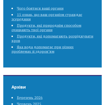
Чого боятися ваші органи
15 ознак, що ваш організм страждає
зсередини
Продукти, які природнім способом
очищають твої органи
Продукти, які допомагають розріджувати
кров
Яка вода допомагає при різних
проблемах зі здоров’ям
Архіви
Березень 2026
Червень 2025