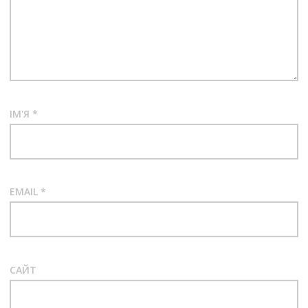
ІМ'Я
*
EMAIL
*
САЙТ