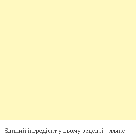
Єдиний інгредієнт у цьому рецепті – лляне