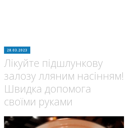
28.03.2023
Лікуйте підшлункову
залозу лляним насінням!
Швидка допомога
своїми руками