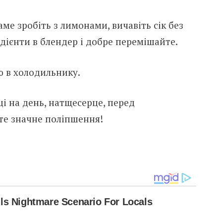
аме зробіть з лимонами, вичавіть сік без
едієнти в блендер і добре перемішайте.
ю в холодильнику.
і на день, натщесерце, перед
те значне поліпшення!