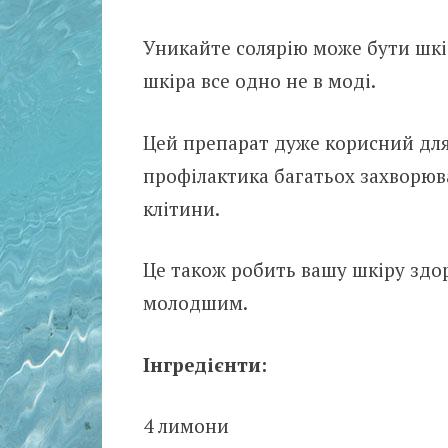
Уникайте солярію може бути шкі
шкіра все одно не в моді.
Цей препарат дуже корисний для з
профілактика багатьох захворюва
клітини.
Це також робить вашу шкіру здо
молодшим.
Інгредієнти:
4 лимони