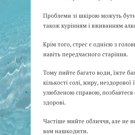
Проблеми зі шкірою можуть бути
також курінням і вживанням алк
Крім того, стрес є однією з голо
навіть передчасного старіння.
Тому пийте багато води, їжте баг
кількості солі, жиру, нездорової 
улюбленою справою, позбавтеся 
здорові.
Частіше мийте обличчя, але не в
вам нашкодити.