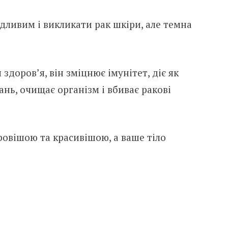
дливим і викликати рак шкіри, але темна
доров’я, він зміцнює імунітет, діє як
нь, очищає організм і вбиває ракові
ровішою та красивішою, а ваше тіло