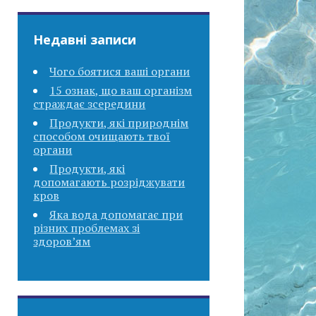
Недавні записи
Чого боятися ваші органи
15 ознак, що ваш організм
страждає зсередини
Продукти, які природнім
способом очищають твої
органи
Продукти, які
допомагають розріджувати
кров
Яка вода допомагає при
різних проблемах зі
здоров’ям