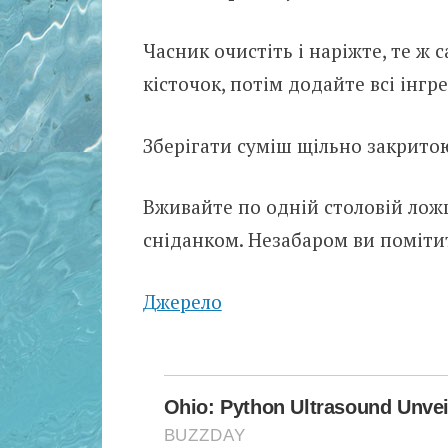
Часник очистіть і наріжте, те ж с
кісточок, потім додайте всі інгр
Зберігати суміш щільно закрито
Вживайте по одній столовій ложц
сніданком. Незабаром ви поміти
Джерело