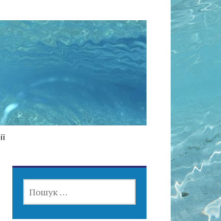
ії
ПОШУК: