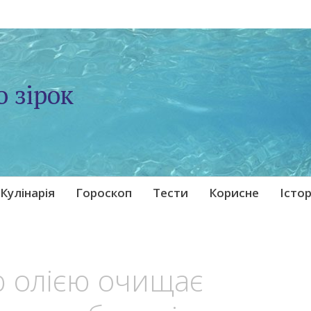
о зірок
Кулінарія
Гороскоп
Тести
Корисне
Істор
ю олією очищає