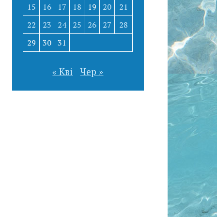
15
16
17
18
19
20
21
22
23
24
25
26
27
28
29
30
31
« Кві
Чер »