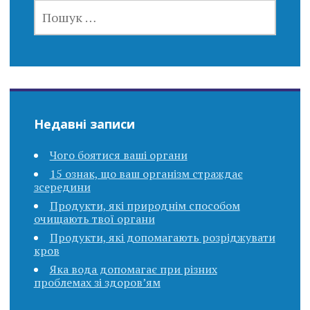
ПОШУК:
Недавні записи
Чого боятися ваші органи
15 ознак, що ваш організм страждає
зсередини
Продукти, які природнім способом
очищають твої органи
Продукти, які допомагають розріджувати
кров
Яка вода допомагає при різних
проблемах зі здоров’ям