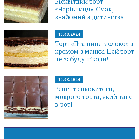
Бісквітний торт
«Чарівниця». Смак,
знайомий з дитинства
10.03.2024
Торт «Пташине молоко» з
кремом з манки. Цей торт
не забуду ніколи!
10.03.2024
Рецепт соковитого,
мокрого торта, який тане
в роті