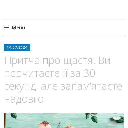
Menu
Skip
to
14.07.2024
content
Притча про щастя. Ви
прочитаєте її за 30
секунд, але запам’ятаєте
надовго