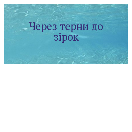
Через терни до
зірок