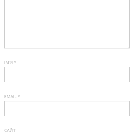
ІМ'Я
*
EMAIL
*
САЙТ