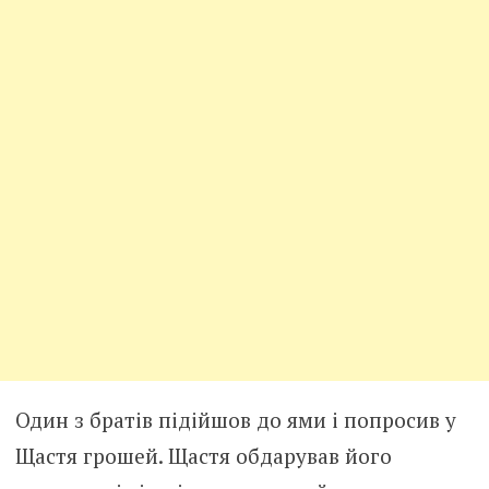
Один з братів підійшов до ями і попросив у
Щастя грошей. Щастя обдарував його