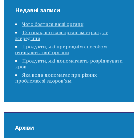
Недавні записи
Чого боятися ваші органи
15 ознак, що ваш організм страждає
зсередини
Продукти, які природнім способом
очищають твої органи
Продукти, які допомагають розріджувати
кров
Яка вода допомагає при різних
проблемах зі здоров’ям
Архіви