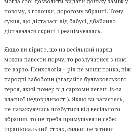
могла собі дозволити видати доньку заміж у
новому, з голочки, дорогому вбранні. Тому
сукня, що дісталася від бабусі, дбайливо
діставалася скрині і реанімувалась.
Якщо ви вірите, що на весільний наряд
можна навести порчу, то розлучатися з ним
не варто. Психологія – річ не менш тонка, ніж
народні забобони (згадайте булгаковського
героя, який помер від саркоми легені із-за
власної недоврливості). Якщо ви вагаєтесь,
не наважуючись позбутися від весільного
вбрання, то не треба примушувати себе:
ірраціональний страх, сильні негативні