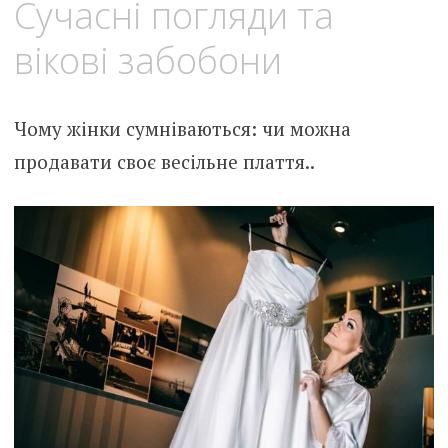
Сучасні погляди та
вікові забобони
Чому жінки сумніваються: чи можна
продавати своє весільне плаття..