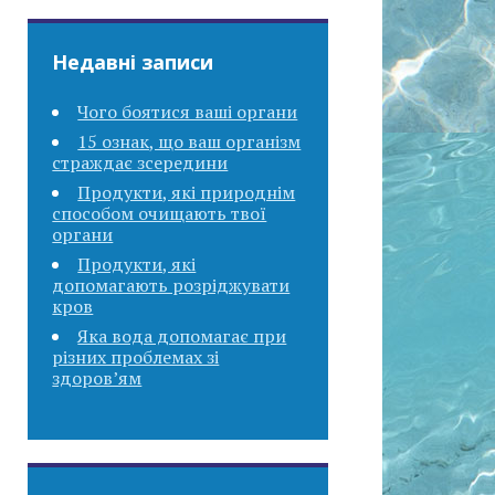
Недавні записи
Чого боятися ваші органи
15 ознак, що ваш організм
страждає зсередини
Продукти, які природнім
способом очищають твої
органи
Продукти, які
допомагають розріджувати
кров
Яка вода допомагає при
різних проблемах зі
здоров’ям