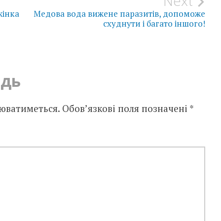
Next
жінка
Медова вода вижене паразитів, допоможе
схуднути і багато іншого!
ідь
юватиметься.
Обов’язкові поля позначені
*