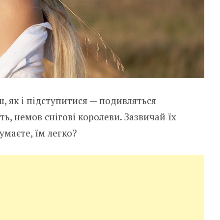
єш, як і підступитися — подивляться
ь, немов снігові королеви. Зазвичай їх
маєте, їм легко?