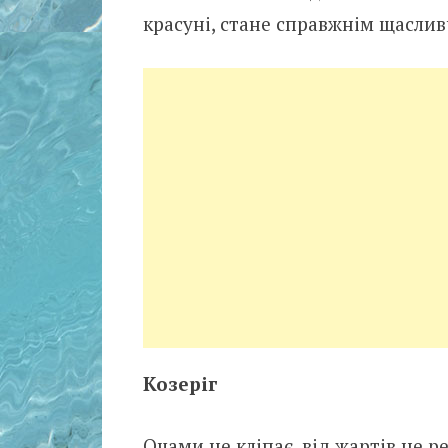
красуні, стане справжнім щасли
Козеріг
Очами не кліпає, від жартів не ре