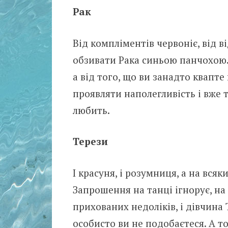
Рак
Від компліментів червоніє, від в
обзивати Рака синьою панчохою. 
а від того, що ви занадто квапте 
проявляти наполегливість і вже 
любить.
Терези
І красуня, і розумниця, а на вся
Запрошення на танці ігнорує, на 
прихованих недоліків, і дівчина
особисто ви не подобаєтеся. А то