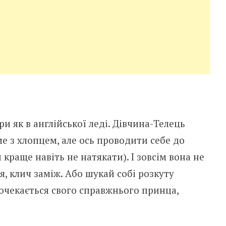
ри як в англійської леді. Дівчина-Телець
е з хлопцем, але ось проводити себе до
краще навіть не натякати). І зовсім вона не
, клич заміж. Або шукай собі розкуту
очекається свого справжнього принца,