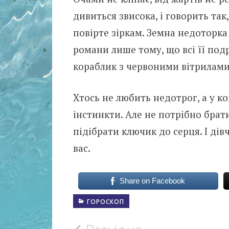
дивиться звисока, і говорить так
повірте зіркам. Земна недоторка
романи лише тому, що всі її подр
кораблик з червоними вітрилами 
Хтось не любить недотрог, а у к
інстинкти. Але не потрібно бра
підібрати ключик до серця. І ді
вас.
Share on Facebook
ГОРОСКОП