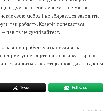
, що відчуваєш себе дурнем — це маска,
 чекає свою любов і не збирається заводити
уги так роблять. Козеріг дочекається
— навіть не сумнівайтеся.
огось вони пробуджують мисливські
ти неприступну фортецю з наскоку — краще
вчина залишиться недоторканою для всіх, крім
Tweet
Follow us