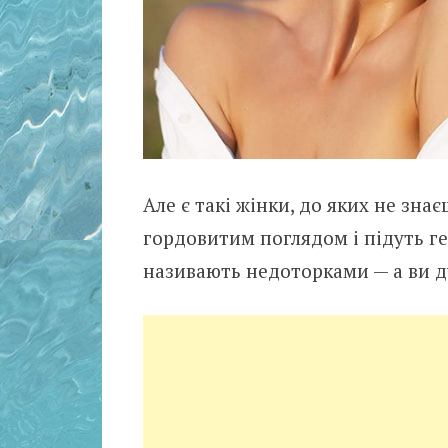
Але є такі жінки, до яких не зна
гордовитим поглядом і підуть гет
називають недоторками — а ви ду