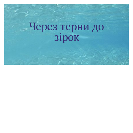
Через терни до
зірок