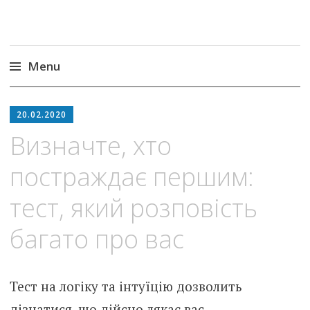
Menu
Skip
to
20.02.2020
content
Визначте, хто
постраждає першим:
тест, який розповість
багато про вас
Тест на логіку та інтуїцію дозволить
дізнатися, що дійсно лякає вас.