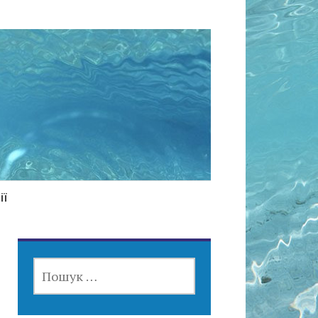
ії
ПОШУК: