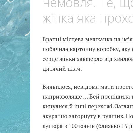
немовля. Те, щ
жінка яка прох
Вранці місцева мешканка на ім’я
побачила картонну коробку, яку 
серце жінки завmерло від хвилю
дитячий плач!
Виявилося, невідома мати прост
напризволяще … Вей поспішила н
кинулися й інші перехожі. Загля
акуратно загорнуту в рушник. По
купюра в 100 юанів (близько 15 