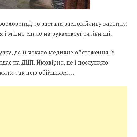
воохоронці, то застали заспокійливу картину.
 і міцно спало на рукахсвоєї рятівниці.
улку, де її чекало медичне обстеження. У
аждає на ДЦП. Ймовірно, це і послужило
 мати так нею обійшлася …