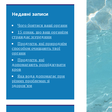
Недавні записи
Чого боятися ваші органи
15 ознак, що ваш організм
страждає зсередини
Продукти, які природнім
способом очищають твої
органи
Продукти, які
допомагають розріджувати
кров
Яка вода допомагає при
різних проблемах зі
здоров’ям