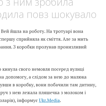
о з ним зробила
одила повз шокувало
 Вей йшла на роботу. На тротуарі вона
спершу сприйняла як сміття. Але за мить
вання. З коробки пролунав пронизливий
о кинула свого немовля посеред вулиці
а допомогу, а слідом за нею до малюка
нувши в коробку, вони побачили там дитину,
руч з нею лежала пляшечка з молоком і
доларів), інформує
Ukr.Media
.