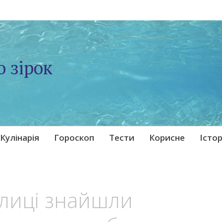
о зірок
Кулінарія
Гороскоп
Тести
Корисне
Істор
улиці знайшли