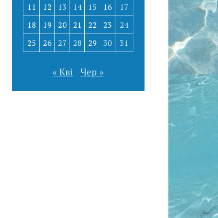
11
12
13
14
15
16
17
18
19
20
21
22
23
24
25
26
27
28
29
30
31
« Кві
Чер »