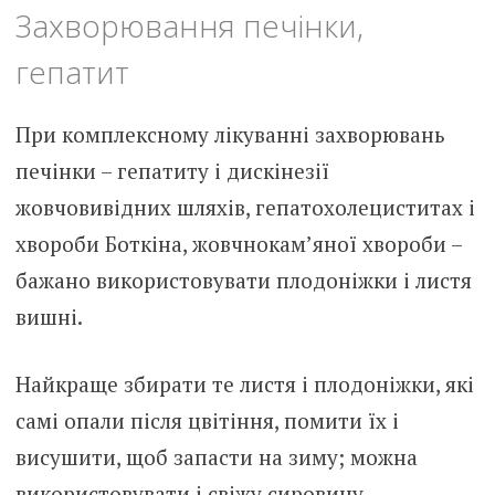
Захворювання печінки,
гепатит
При комплексному лікуванні захворювань
печінки – гепатиту і дискінезії
жовчовивідних шляхів, гепатохолециститах і
хвороби Боткіна, жовчнокам’яної хвороби –
бажано використовувати плодоніжки і листя
вишні.
Найкраще збирати те листя і плодоніжки, які
самі опали після цвітіння, помити їх і
висушити, щоб запасти на зиму; можна
використовувати і свіжу сировину.