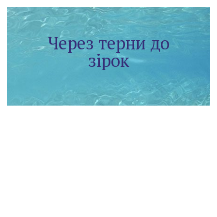
Через терни до
зірок