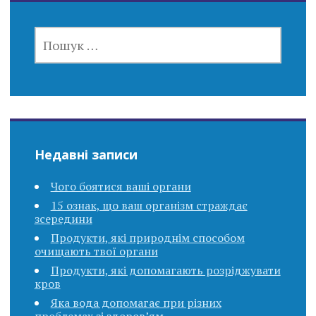
ПОШУК:
Недавні записи
Чого боятися ваші органи
15 ознак, що ваш організм страждає
зсередини
Продукти, які природнім способом
очищають твої органи
Продукти, які допомагають розріджувати
кров
Яка вода допомагає при різних
проблемах зі здоров’ям