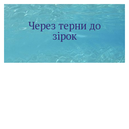
Через терни до
зірок