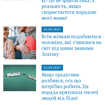
кг! Це не фантастика, а
реальність, якщо
скористаєтеся порадою
моєї мами!
02.03.2021
Всім жінкам подобаються
чоловіки, які з’явилися на
світ під цими знаками
Зодіаку
02.03.2021
Якщо градусник
розбився, ось що
потрібно робити. Ця
порада врятувала тисячі
людей від біди!