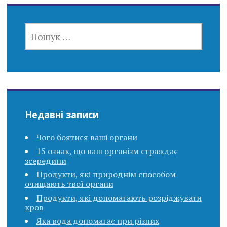
ПОШУК:
Недавні записи
Чого боятися ваші органи
15 ознак, що ваш організм страждає
зсередини
Продукти, які природнім способом
очищають твої органи
Продукти, які допомагають розріджувати
кров
Яка вода допомагає при різних