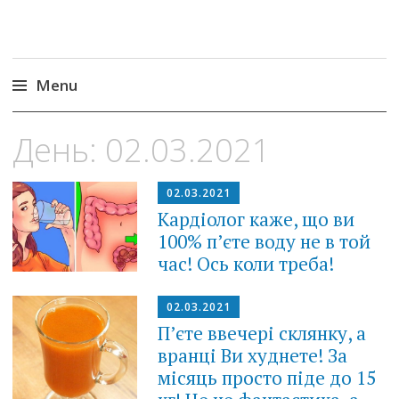
Menu
Skip
День:
02.03.2021
to
content
02.03.2021
Кардіолог каже, що ви
100% п’єте воду не в той
час! Ось коли треба!
02.03.2021
П’єте ввечері склянку, а
вранці Ви худнете! За
місяць просто піде до 15