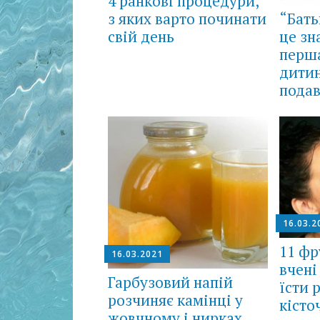
4 ранкові процедури,
“Бать
з яких варто починати
це зн
свій день
перш
дитин
пода
16.03.2
11 фру
16.03.2021
вчені
Гарбузовий напій
їсти 
розчиняє камінці у
кісто
жовчному і нирках