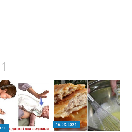
21
16.03.2021
021