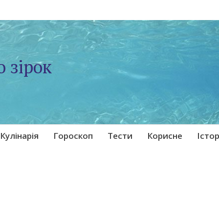
о зірок
Кулінарія
Гороскоп
Тести
Корисне
Істор