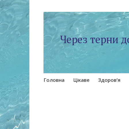
Через терни д
Skip
Головна
Цікаве
Здоров’я
to
content