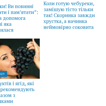
Коли готую чебуреки,
ки! Ви повинні
замішую тісто тільки
ати і пам’ятати”:
так! Скоринка завжди
а допомога
хрустка, а начинка
і яка
неймовірно соковита
вилася
021
ктів і ягід, які
 рекомендують
разом з
чками