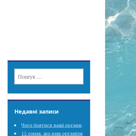
ПОШУК:
Недавні записи
Чого боятися ваші органи
15 ознак, що ваш організм