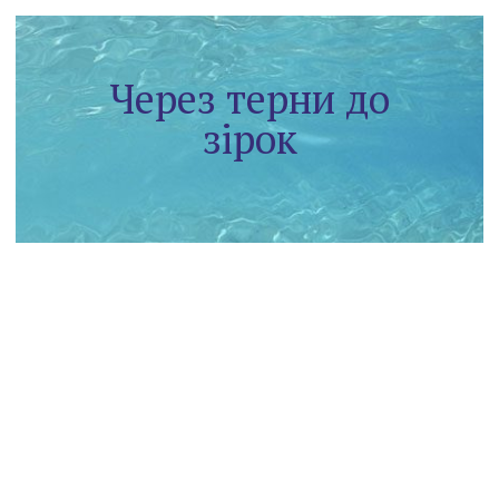
Через терни до
зірок