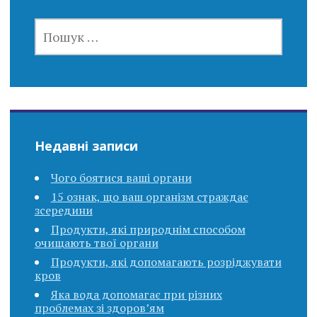
ПОШУК:
Недавні записи
Чого боятися ваші органи
15 ознак, що ваш організм страждає
зсередини
Продукти, які природнім способом
очищають твої органи
Продукти, які допомагають розріджувати
кров
Яка вода допомагає при різних
проблемах зі здоров’ям