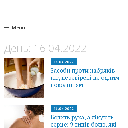
Menu
Skip
День:
16.04.2022
to
content
16.04.2022
Засоби проти набряків
ніг, перевірені не одним
поколінням
16.04.2022
Болить рука, а лікують
серце: 9 типів болю, які