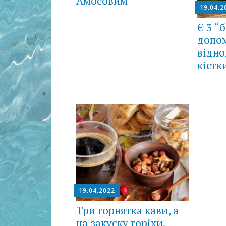
Амосовим
19.04.2
Є 3 “б
допо
відно
кістк
19.04.2022
Три горнятка кави, а
на закуску горіхи.