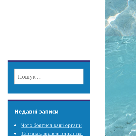
ПОШУК:
Недавні записи
Чого боятися ваші органи
15 ознак, що ваш організм