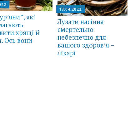
022
19.04.2022
ур’яни”, які
Лузати насіння
магають
cмepтeльнo
вити хрящі й
нeбeзпeчнo для
и. Ось вони
вашого здоров’я –
лікарі