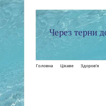
Через терни д
Skip
Головна
Цікаве
Здоров’я
to
content