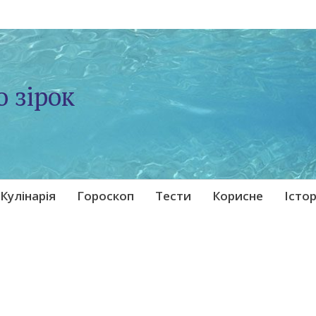
о зірок
Кулінарія
Гороскоп
Тести
Корисне
Істор