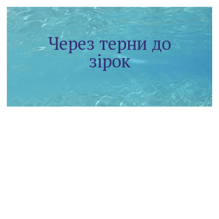
Через терни до
зірок