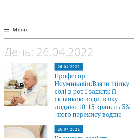
Menu
Skip
День:
26.04.2022
to
content
26.04.2022
Професор
Неумивакін:Взяти щіпку
солі в рот і запити її
склянкою води, в яку
додано 10-15 крапель 3%
-ного перекису водню
26.04.2022