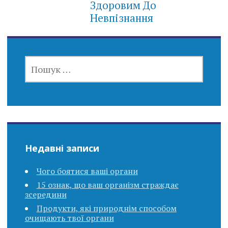
Здоровим До
Невпізнання
ПОШУК:
Недавні записи
Чого боятися ваші органи
15 ознак, що ваш організм страждає
зсередини
Продукти, які природнім способом
очищають твої органи