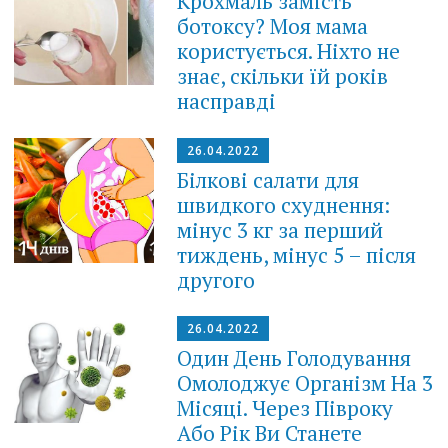
Крохмаль замість
ботоксу? Моя мама
користується. Ніхто не
знає, скільки їй років
насправді
26.04.2022
Білкові салати для
швидкого схуднення:
мінус 3 кг за перший
тиждень, мінус 5 – після
другого
26.04.2022
Один День Голодування
Омолоджує Організм На 3
Місяці. Через Півроку
Або Рік Ви Станете