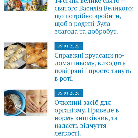
14 січня велике свято —
святого Василія Великого:
що потрібно зробити,
щоб в родині була
злагода та добробут.
05.01.2020
Справжні круасани по-
домашньому, виходять
повітряні і просто тануть
в роті.
05.01.2020
Очисний засіб для
організму. Приведе в
норму кишківник, та
надасть відчуття
легкості.