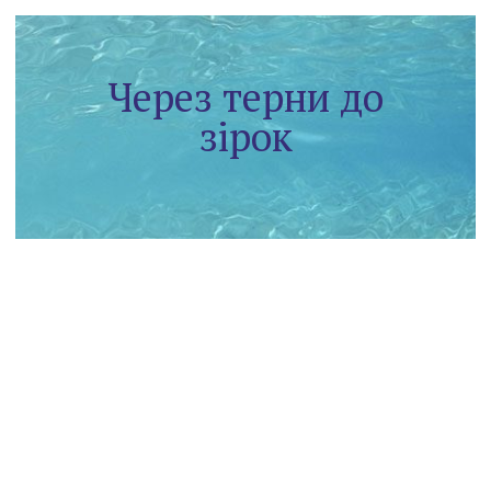
Через терни до
зірок