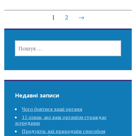
Posts
1
2
→
navigation
ПОШУК:
Недавні записи
Чого боятися ваші органи
15 ознак, що ваш організм страждає
зсередини
Продукти, які природнім способом