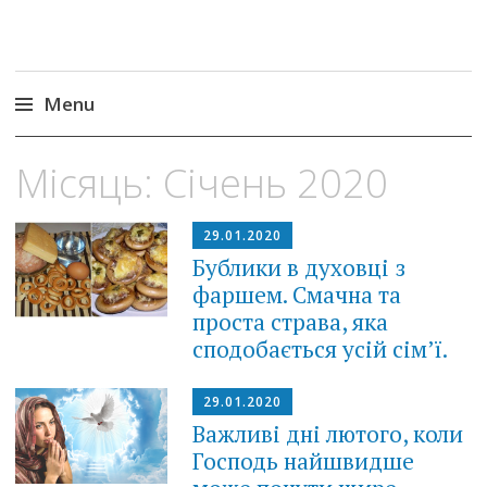
Menu
Skip
Місяць:
Січень 2020
to
content
29.01.2020
Бублики в духовці з
фаршем. Смачна та
проста страва, яка
сподобається усій сім’ї.
29.01.2020
Важливі дні лютого, коли
Господь найшвидше