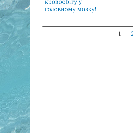
кровообігу у
головному мозку!
Posts
1
navigation