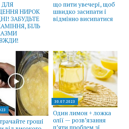
Б ДЛЯ
що пити увечері, щоб
ЕННЯ НИPОК
швидко засипати і
ДНІ! ЗАБУДЬТЕ
відмінно висипатися
КАМIННЯ, БIЛЬ
ПAЗМИ
ВЖДИ!
30.07.2023
023
Один лимон + ложка
олії — розв’язання
трачайте гроші
п’яти проблем зі
ки від високого