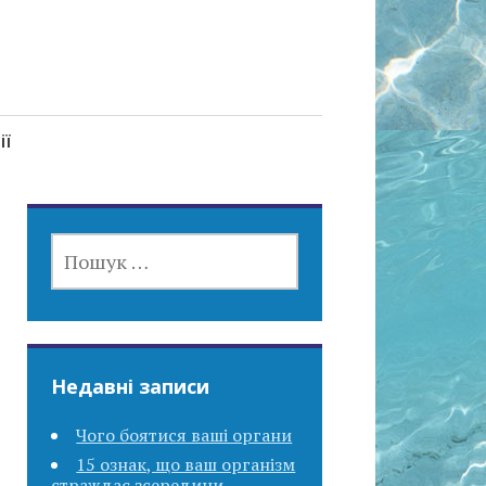
ії
ПОШУК:
Недавні записи
Чого боятися ваші органи
15 ознак, що ваш організм
страждає зсередини