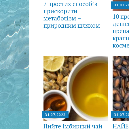
7 простих способів
31.07.2
прискорити
10 пр
метаболізм –
деше
природним шляхом
препа
краще
косм
31.07.2023
31.07.2
Пийте імбирний чай
НAЙЕ