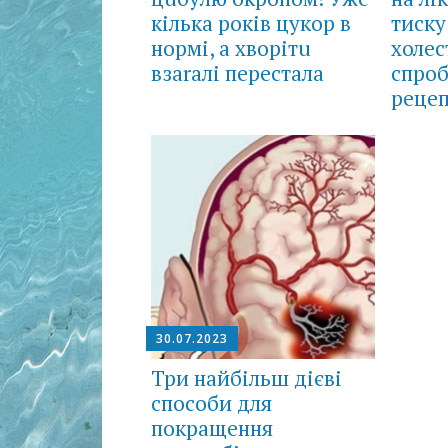
кілька років цукор в
тиску
нормі, а хворітu
холес
взаrалі перестала
спроб
рецеп
30.07.2023
Три найбільш дієві
способи для
покращення