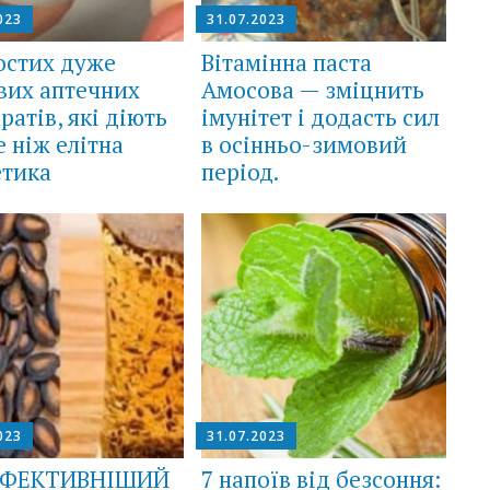
023
31.07.2023
остих дуже
Вітамінна паста
вих аптечних
Амосова — зміцнить
ратів, які діють
імунітет і додасть сил
 ніж елітна
в осінньо-зимовий
етика
період.
023
31.07.2023
ФEКТИВНІШИЙ
7 напоїв від безсоння: