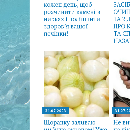
кожен день, щоб
ЗAСІ
розчинити камені в
ОЧИЩ
нирках і поліпшити
ЗА 2 
здоров’я вашої
ПРО 
печінки!
ТА С
НАЗA
31.07.2023
31.07.2
Щоранку залuваю
Не ви
цuбулю окропом! Уже
на лі