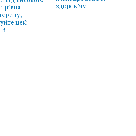
здоров’ям
 і рівня
терину,
уйте цей
т!