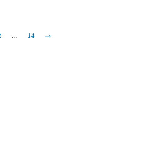
2
…
14
→