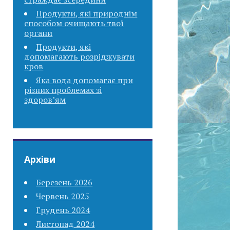
Продукти, які природнім
способом очищають твої
органи
Продукти, які
допомагають розріджувати
кров
Яка вода допомагає при
різних проблемах зі
здоров’ям
Архіви
Березень 2026
Червень 2025
Грудень 2024
Листопад 2024