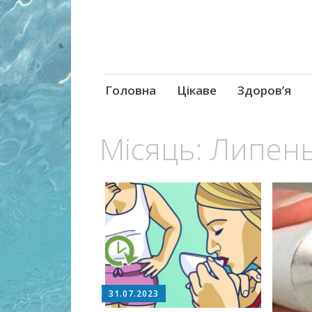
Skip
Головна
Цікаве
Здоров’я
to
content
Місяць:
Липень
31.07.2023