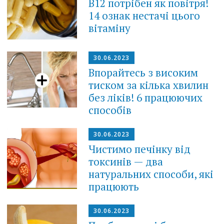
В12 потрібен як повітря!
14 ознак нестачі цього
вітаміну
30.06.2023
Впорайтесь з високим
тиском за кілька хвилин
без ліків! 6 працюючих
способів
30.06.2023
Чистимо печінку від
токсинів — два
натуральних способи, які
працюють
30.06.2023