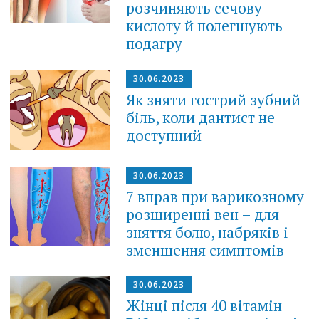
розчиняють сечову
кислоту й полегшують
подагру
30.06.2023
Як зняти гострий зубний
біль, коли дантист не
доступний
30.06.2023
7 вправ при варикозному
розширенні вен – для
зняття болю, набряків і
зменшення симптомів
30.06.2023
Жінці після 40 вітамін