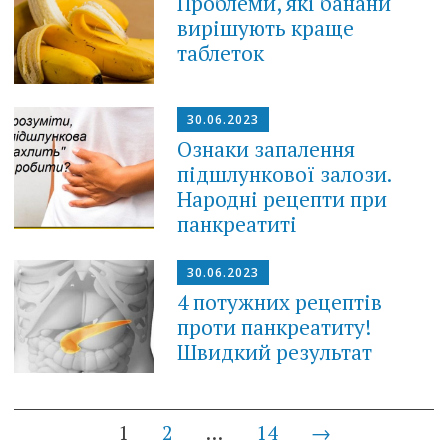
Проблеми, які банани
вирішують краще
таблеток
30.06.2023
Ознаки запалення
підшлункової залози.
Народні рецепти при
панкреатиті
30.06.2023
4 потужних рецептів
проти панкреатиту!
Швидкий результат
Posts
1
2
…
14
→