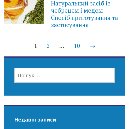
Натуральний засіб із
чебрецем і медом –
Спосіб приготування та
застосування
Posts
1
2
…
10
→
navigation
ПОШУК:
Недавні записи