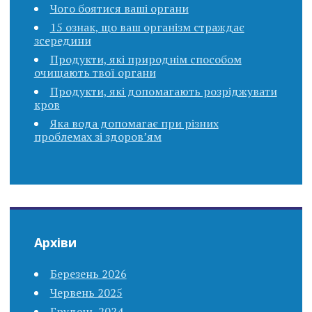
Чого боятися ваші органи
15 ознак, що ваш організм страждає
зсередини
Продукти, які природнім способом
очищають твої органи
Продукти, які допомагають розріджувати
кров
Яка вода допомагає при різних
проблемах зі здоров’ям
Архіви
Березень 2026
Червень 2025
Грудень 2024