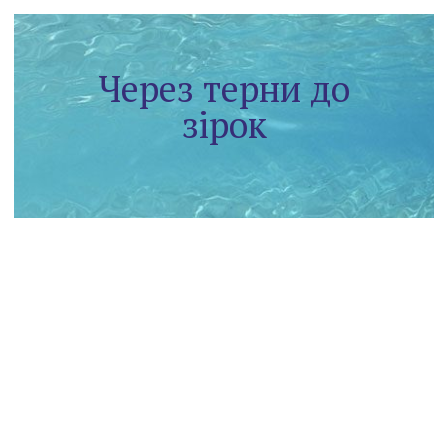
Через терни до
зірок