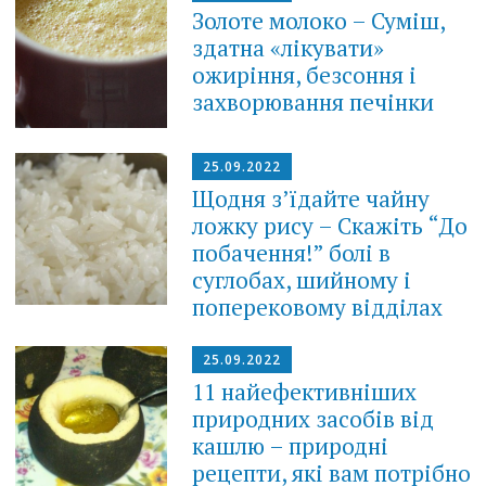
Золоте молоко – Суміш,
здатна «лікувати»
ожиріння, безсоння і
захворювання печінки
25.09.2022
Щодня з’їдайте чайну
ложку рису – Скажіть “До
побачення!” болі в
суглобах, шийному і
поперековому відділах
25.09.2022
11 найефективніших
природних засобів від
кашлю – природні
рецепти, які вам потрібно