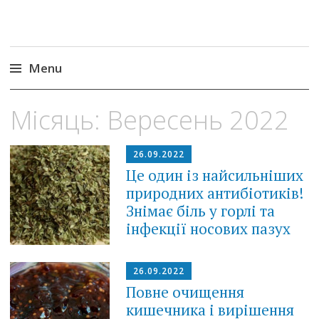
Menu
Skip
Місяць:
Вересень 2022
to
content
26.09.2022
Це один із найсильніших
природних антибіотиків!
Знімає біль у горлі та
інфекції носових пазух
26.09.2022
Повне очищення
кишечника і вирішення