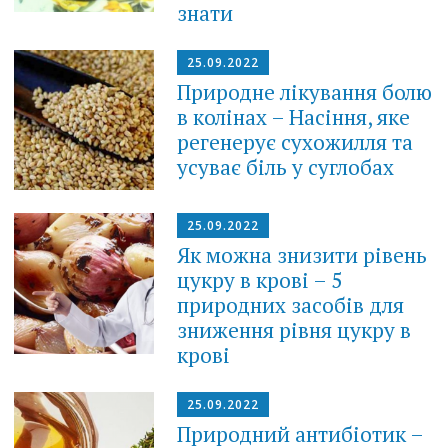
знати
25.09.2022
Природне лікування болю
в колінах – Насіння, яке
регенерує сухожилля та
усуває біль у суглобах
25.09.2022
Як можна знизити рівень
цукру в крові – 5
природних засобів для
зниження рівня цукру в
крові
25.09.2022
Природний антибіотик –