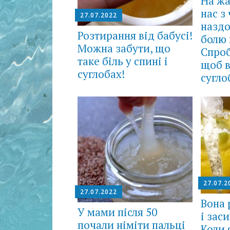
На жа
нас з
27.07.2022
наздо
Розтирання від бабусі!
болю 
Можна забути, що
Спроб
таке біль у спині і
щоб 
суглобах!
сугло
27.07.2
27.07.2022
Вона 
У мами після 50
і зас
почали німіти пальці
Коли 