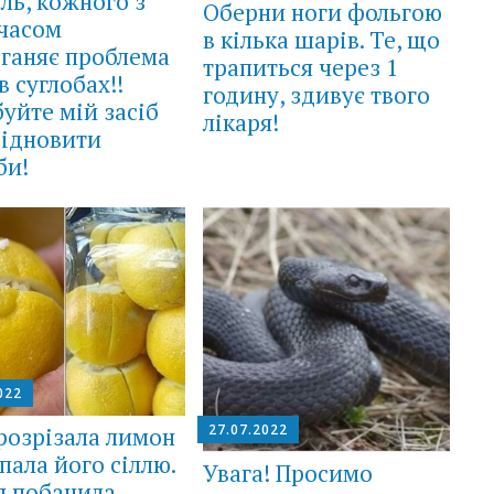
ль, кожного з
Оберни ноги фольгою
 часом
в кілька шарів. Те, що
ганяє проблема
трапиться через 1
в суглобах!!
годину, здивує твого
уйте мій засіб
лікаря!
відновити
би!
022
27.07.2022
розрізала лимон
ипала його сіллю.
Увага! Просимо
я побачила