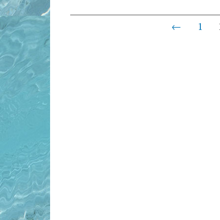
Posts
←
1
navigation