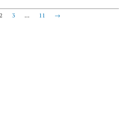
2
3
…
11
→