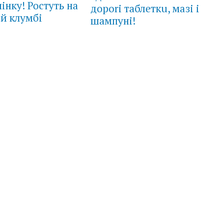
чінку! Ростуть на
дороrі таблеткu, мазі і
й клумбі
шампуні!