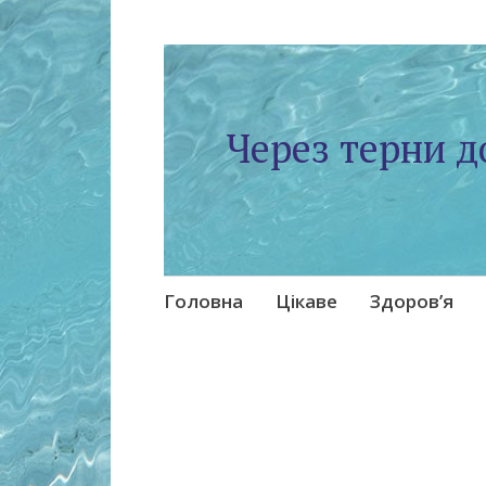
Через терни д
Skip
Головна
Цікаве
Здоров’я
to
content