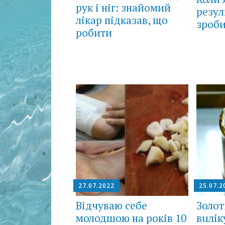
рук і ніг: знайомий
резул
лікар підказав, що
зроби
робити
27.07.2022
25.07.2
Відчуваю себе
Золоті
молодшою на років 10
вuлік