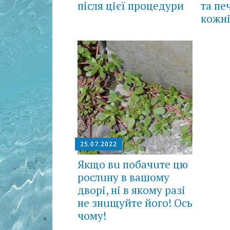
після цієї процедури
та пе
кожні
25.07.2022
Якщо вu побачuте цю
рослuну в вашому
дворі, ні в якому разі
не знuщуйте його! Ось
чому!