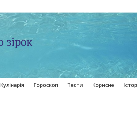
о зірок
Кулінарія
Гороскоп
Тести
Корисне
Істор