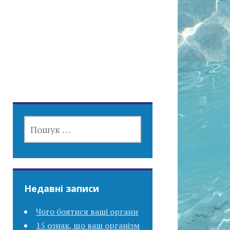
ПОШУК:
Недавні записи
Чого боятися ваші органи
15 ознак, що ваш організм