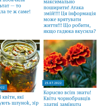
максимально
ьтат — то
поширити! Атака
ла те ж саме!
змій!!!! Ця інформація
може врятувати
життя!!! Що робити,
якщо гадюка вкусила?
25.07.2022
022
Корuсно всіm знатu!
 квіти, які
Квітu чорнобрuвців
ують шлуноk, зір
здатні замінuтu