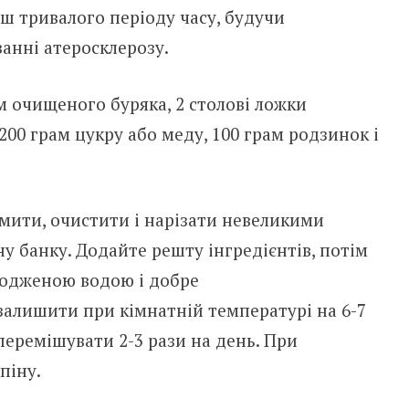
ш тривалого періоду часу, будучи
анні атеросклерозу.
м очищеного буряка, 2 столові ложки
00 грам цукру або меду, 100 грам родзинок і
мити, очистити і нарізати невеликими
ну банку. Додайте решту інгредієнтів, потім
лодженою водою і добре
залишити при кімнатній температурі на 6-7
 перемішувати 2-3 рази на день. При
піну.