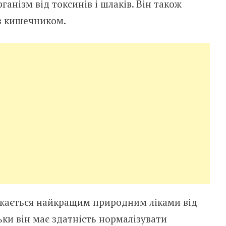
анізм від токсинів і шлаків. Він також
 з кишечником.
ажається найкращим природним ліками від
ьки він має здатність нормалізувати