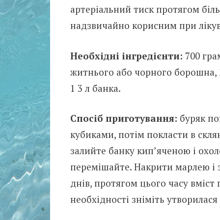
артеріальний тиск протягом біль
надзвичайно корисним при лікув
Необхідні інгредієнти:
700 гра
житнього або чорного борошна, 2
1 3 л банка.
Спосіб приготування:
буряк по
кубиками, потім покласти в скля
залийте банку кип’яченою і охо
перемішайте. Накрити марлею і 
днів, протягом цього часу вміст
необхідності зніміть утворилася 