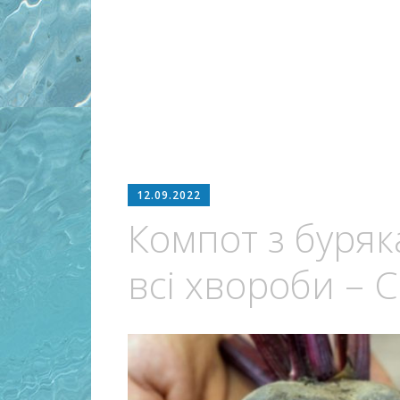
12.09.2022
Компот з буряк
всі хвороби – 