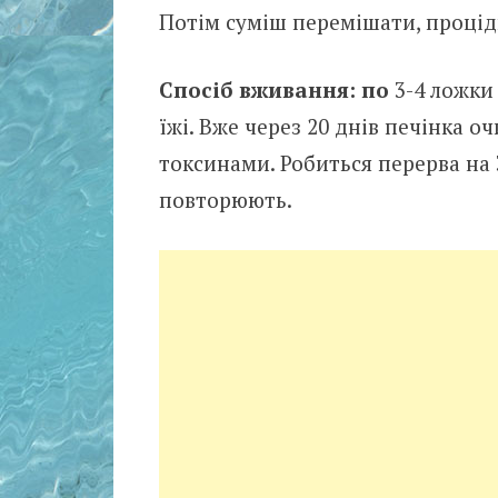
Потім суміш перемішати, проціди
Спосіб вживання: по
3-4 ложки
їжі. Вже через 20 днів печінка о
токсинами. Робиться перерва на 3
повторюють.