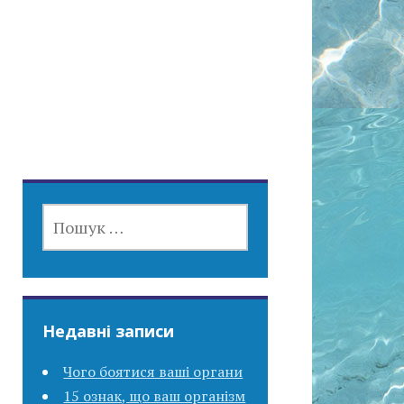
ПОШУК:
Недавні записи
Чого боятися ваші органи
15 ознак, що ваш організм