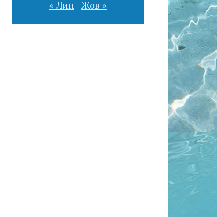
« Лип
Жов »