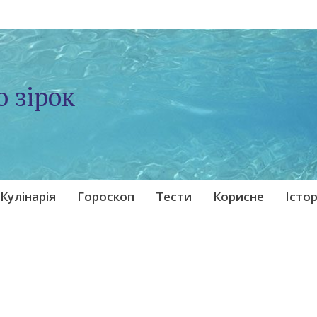
о зірок
Кулінарія
Гороскоп
Тести
Корисне
Істор