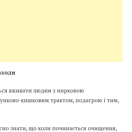
аходи
ься вживати людям з нирковою
унково-кишковим трактом, подагрою і тим,
исно знати, що коли починається очищення,