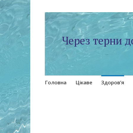
Через терни д
Skip
Головна
Цікаве
Здоров’я
to
content