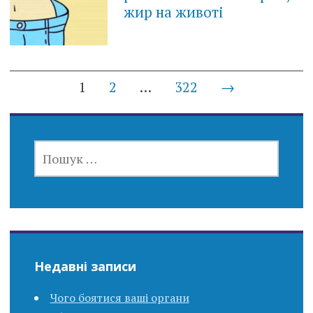
жир на животі
Posts
1
2
…
322
→
navigation
ПОШУК:
Недавні записи
Чого боятися ваші органи