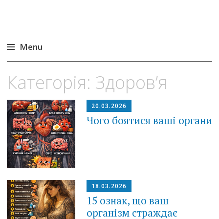
Menu
Skip
Категорія:
Здоров’я
to
content
20.03.2026
Чого боятися ваші органи
18.03.2026
15 ознак, що ваш
організм страждає