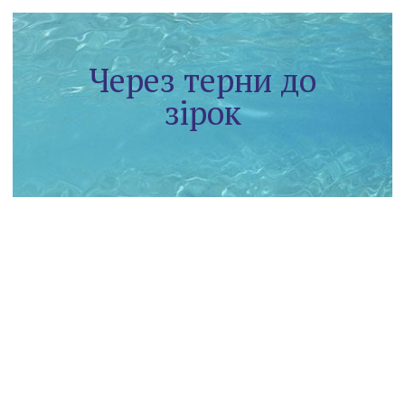
Через терни до
зірок