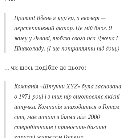
Привіт! Вдень я кур’єр, а ввечері —
перспективний актор. Це мій блог. Я
живу у Львові, люблю свого пса Джека і
Пінаколаду. (І ще потрапляти під дощ.)
… чи щось подібне до цього:
Компанія «Штучки XYZ» була заснована
в 1971 році і з тих пір виготовляє якісні
штучки. Компанія знаходиться в Готем-
сіті, має штат з більш ніж 2000
співробітників і приносить багато
користі жителям Готема.