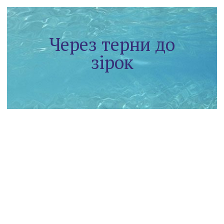
Через терни до
зірок