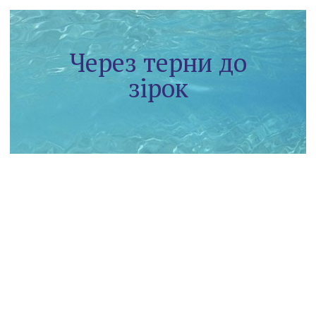
Через терни до
зірок