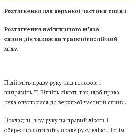
Розтягнення для верхньої частини спини
Розтягнення найширшого м’яза
спини діє також на трапецієподібний
м’яз.
Підійміть праву руку над головою і
випряміть її. Зігніть лікоть так, щоб права
рука опустилася до верхньої частини спини.
Покладіть ліву руку на правий лікоть і
обережно потягніть праву руку вліво. Потім