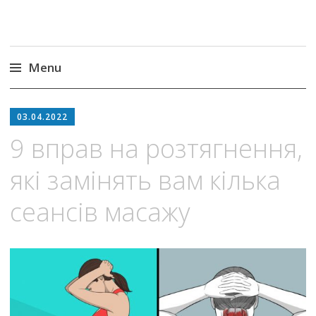
Menu
Skip
to
03.04.2022
content
9 вправ на розтягнення,
які замінять вам кілька
сеансів масажу