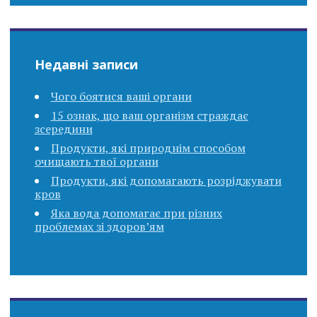
Недавні записи
Чого боятися ваші органи
15 ознак, що ваш організм страждає
зсередини
Продукти, які природнім способом
очищають твої органи
Продукти, які допомагають розріджувати
кров
Яка вода допомагає при різних
проблемах зі здоров’ям