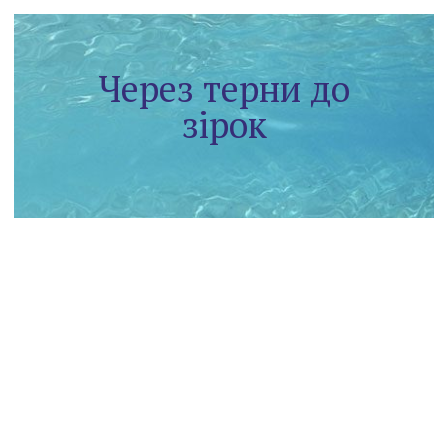
Через терни до
зірок