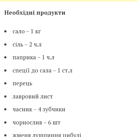
Необхідні продукти
сало – 1 кг
сіль – 2 ч.л
паприка – 1 ч.л
спеції до сала – 1 ст.л
перець
лавровий лист
часник – 4 зубчики
чорнослив – 6 шт
жменя лушпиння цибулі