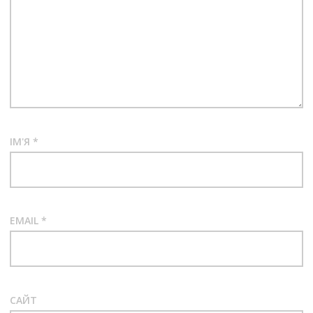
ІМ'Я
*
EMAIL
*
САЙТ