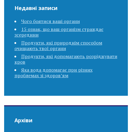
Недавні записи
Чого боятися ваші органи
15 ознак, що ваш організм страждає
зсередини
Продукти, які природнім способом
очищають твої органи
Продукти, які допомагають розріджувати
кров
Яка вода допомагає при різних
проблемах зі здоров’ям
Архіви