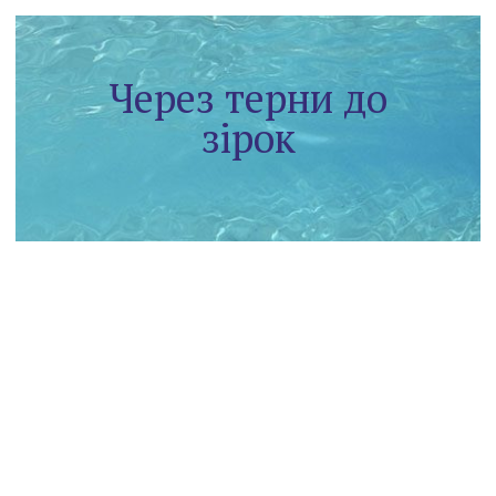
Через терни до
зірок