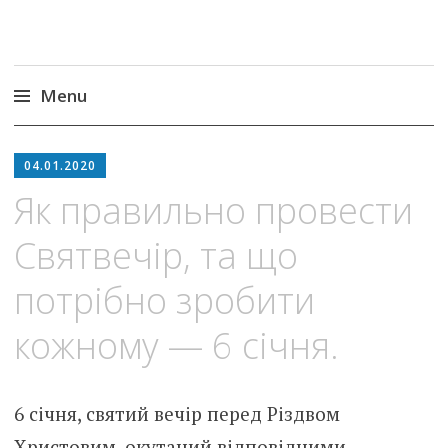
Menu
Skip
to
04.01.2020
content
Як правильно провести
Святвечір, та що
потрібно зробити
кожному — 6 січня.
6 січня, святий вечір перед Різдвом
Христовим, окутаний відповідними