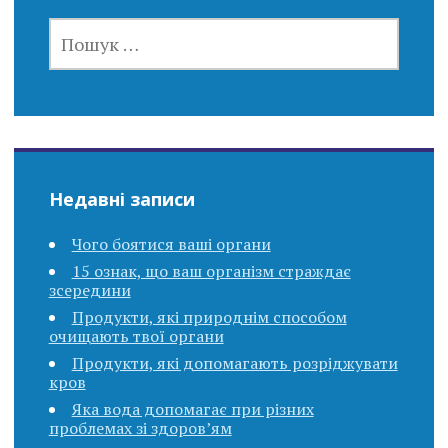
ПОШУК:
Недавні записи
Чого боятися ваші органи
15 ознак, що ваш організм страждає
зсередини
Продукти, які природнім способом
очищають твої органи
Продукти, які допомагають розріджувати
кров
Яка вода допомагає при різних
проблемах зі здоров’ям