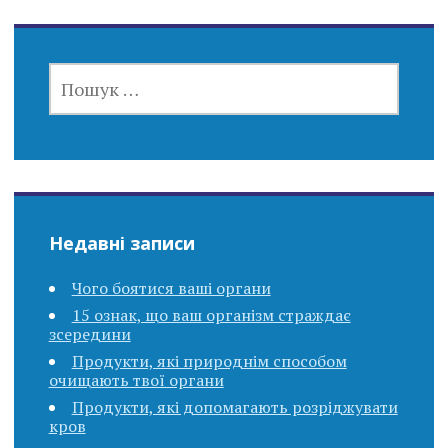
ПОШУК:
Недавні записи
Чого боятися ваші органи
15 ознак, що ваш організм страждає
зсередини
Продукти, які природнім способом
очищають твої органи
Продукти, які допомагають розріджувати
кров