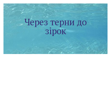
Через терни до
зірок