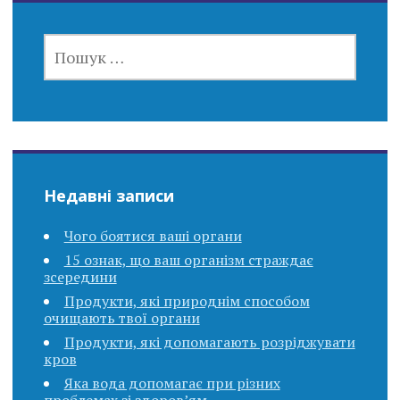
ПОШУК:
Недавні записи
Чого боятися ваші органи
15 ознак, що ваш організм страждає
зсередини
Продукти, які природнім способом
очищають твої органи
Продукти, які допомагають розріджувати
кров
Яка вода допомагає при різних
проблемах зі здоров’ям