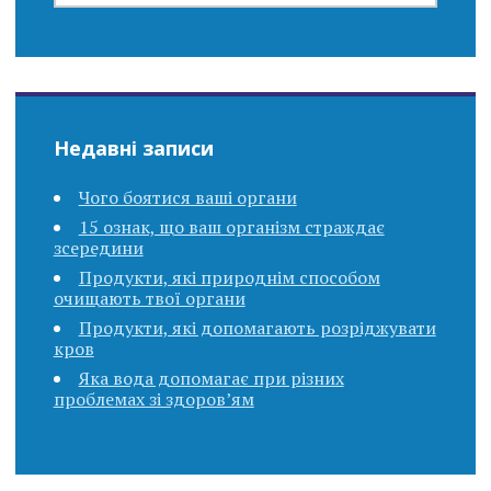
Недавні записи
Чого боятися ваші органи
15 ознак, що ваш організм страждає
зсередини
Продукти, які природнім способом
очищають твої органи
Продукти, які допомагають розріджувати
кров
Яка вода допомагає при різних
проблемах зі здоров’ям