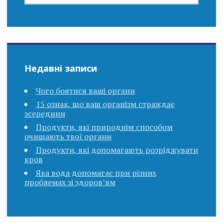
Недавні записи
Чого боятися ваші органи
15 ознак, що ваш організм страждає
зсередини
Продукти, які природнім способом
очищають твої органи
Продукти, які допомагають розріджувати
кров
Яка вода допомагає при різних
проблемах зі здоров’ям