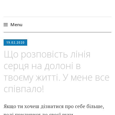
Menu
Skip
to
19.02.2020
content
Що розповість лінія
серця на долоні в
твоєму житті. У мене все
співпало!
Якщо ти хочеш дізнатися про себе більше,
тоді придивися до своєї руки.