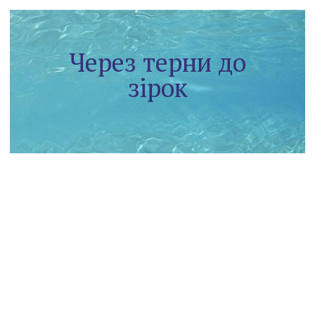
Через терни до
зірок